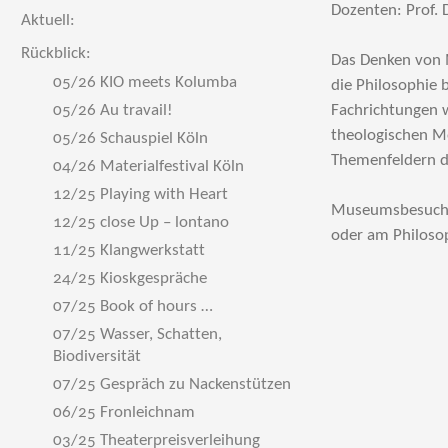
Dozenten: Prof. 
Aktuell:
Rückblick:
Das Denken von M
05/26 KIO meets Kolumba
die Philo­so­phie
05/26 Au travail!
Fachrichtungen w
theologischen Mo
05/26 Schauspiel Köln
The­menfeldern d
04/26 Materialfestival Köln
12/25 Playing with Heart
Museums­besu­che
12/25 close Up – lontano
oder am Philosop
11/25 Klangwerkstatt
24/25 Kioskgespräche
07/25 Book of hours …
07/25 Wasser, Schatten,
Biodiversität
07/25 Gespräch zu Nackenstützen
06/25 Fronleichnam
03/25 Theaterpreisverleihung