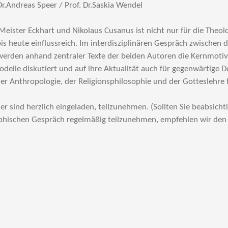
Dr.Andreas Speer / Prof. Dr.Saskia Wendel
eister Eckhart und Nikolaus Cusanus ist nicht nur für die Theol
 bis heute einflussreich. Im interdisziplinären Gespräch zwischen 
erden anhand zentraler Texte der beiden Autoren die Kernmotiv
delle diskutiert und auf ihre Aktua­lität auch für gegenwärtige 
er Anthropologie, der Religionsphiloso­phie und der Gotteslehre 
r sind herzlich eingeladen, teilzunehmen. (Sollten Sie beabsic
hischen Gespräch regelmäßig teilzunehmen, empfehlen wir den K