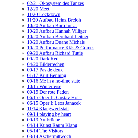
02/21 Ökosystem des Tanzes
12/20 Meet
11/20 Lockdown
11/20 Aufbau Heinz Breloh
10/20 Aufbau Büro für ...
10/20 Aufbau Hannah Villiger
10/20 Aufbau Bernhard Leitner
10/20 Aufbau Duane Michals
10/20 Performance Kläs & Gomes
09/20 Aufbau Richard Tuttle
09/20 Dark Red
04/20 Bilderrechen
09/17 Pas de deux
01/17 Kurt Benning
09/16 Me in a no-time state
10/15 Winterreise
09/15 Der rote Faden
06/15 Oper II: Gustav Holst
06/15 Oper I: Leos Janácek
11/14 Klangwerkstatt
09/14 playing by heart
09/19 Aufbrüche
04/14 Kunst Raum Klang
05/14 The Visitors
03/14 Aschermittwoch