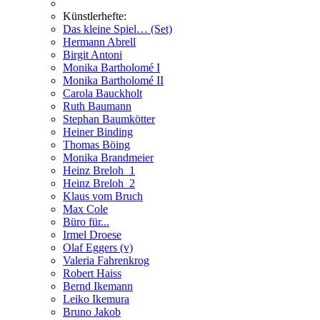
Künstlerhefte:
Das kleine Spiel… (Set)
Hermann Abrell
Birgit Antoni
Monika Bartholomé I
Monika Bartholomé II
Carola Bauckholt
Ruth Baumann
Stephan Baumkötter
Heiner Binding
Thomas Böing
Monika Brandmeier
Heinz Breloh_1
Heinz Breloh_2
Klaus vom Bruch
Max Cole
Büro für...
Irmel Droese
Olaf Eggers (v)
Valeria Fahrenkrog
Robert Haiss
Bernd Ikemann
Leiko Ikemura
Bruno Jakob