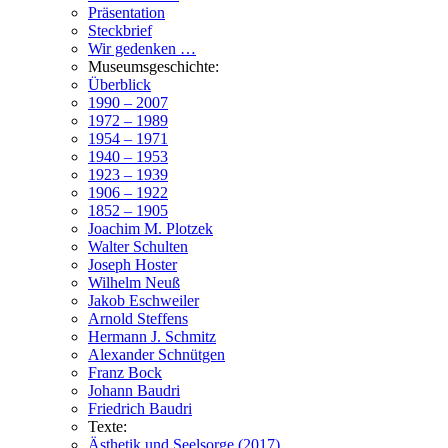
Präsentation
Steckbrief
Wir gedenken …
Museumsgeschichte:
Überblick
1990 – 2007
1972 – 1989
1954 – 1971
1940 – 1953
1923 – 1939
1906 – 1922
1852 – 1905
Joachim M. Plotzek
Walter Schulten
Joseph Hoster
Wilhelm Neuß
Jakob Eschweiler
Arnold Steffens
Hermann J. Schmitz
Alexander Schnütgen
Franz Bock
Johann Baudri
Friedrich Baudri
Texte:
Ästhetik und Seelsorge (2017)