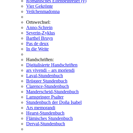
Romanisches Elfenbeinrelief (v)
Vier Gekrönte
Veilchenmadonna
Ortswechsel:
Anno-Schrein
Severin-Zyklus
Barthel Bruyn
Pas de deux
In die Weite
Handschriften:
Digitalisierte Handschriften
ars vivendi – ars moriendi
Laval-Stundenbuch
Brügger Stundenbuch
Clarence-Stundenbuch
Manderscheid-Stundenbuch
Lamspringer Psalter
Stundenbuch der Doña Isabel
Ars memorandi
Hearst-Stundenbuch
Flämisches Stundenbuch
Derval-Stundenbuch