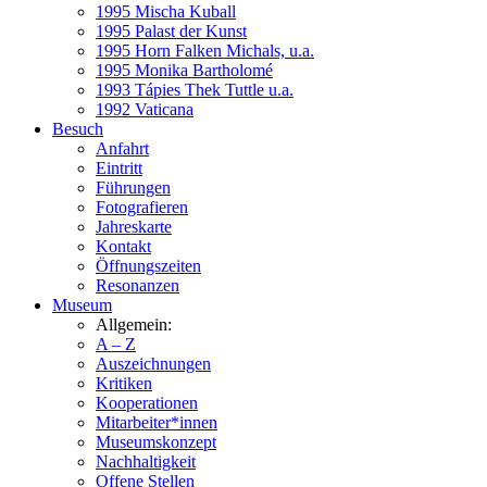
1995 Mischa Kuball
1995 Palast der Kunst
1995 Horn Falken Michals, u.a.
1995 Monika Bartholomé
1993 Tápies Thek Tuttle u.a.
1992 Vaticana
Besuch
Anfahrt
Eintritt
Führungen
Fotografieren
Jahreskarte
Kontakt
Öffnungszeiten
Resonanzen
Museum
Allgemein:
A – Z
Auszeichnungen
Kritiken
Kooperationen
Mitarbeiter*innen
Museumskonzept
Nachhaltigkeit
Offene Stellen