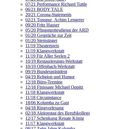
07/21 Performance Richard Tuttle
06/21 BODY TALE
20/21 Corona-Statements
02/21 Tonspur_Achim Lengerer
09/20 Fritz Hauser
05/20 Pfingstgottesdienst der ARD
01/20 Gespräche zur Zeit
01/20 Sternsinger
11/19 Theaterpreis
11/19 Klangwerkstatt
11/19 Für Aller Seelen 2
10/19 Restaurierungs-Werkstatt
10/19 Offenbach-Werkstatt
09/19 Bundespräsident
04/19 Religion und Humor
12/18 Büro-Termine
12/18 Finissage Michael Oppitz
11/18 Klangwerkstatt
11/18 Circumstance
18/06 Kolumba zu Gast
04/18 Ringvorlesung
02/18 Aktionstag des Berufskollegs
12/17 Schenkung Renate König
11/17 Klangwerkstatt
08/17 Zehn Jahre Kolumba