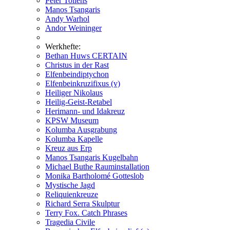
Peter Tollens
Manos Tsangaris
Andy Warhol
Andor Weininger
Werkhefte:
Bethan Huws CERTAIN
Christus in der Rast
Elfenbeindiptychon
Elfenbeinkruzifixus (v)
Heiliger Nikolaus
Heilig-Geist-Retabel
Herimann- und Idakreuz
KPSW Museum
Kolumba Ausgrabung
Kolumba Kapelle
Kreuz aus Erp
Manos Tsangaris Kugelbahn
Michael Buthe Rauminstallation
Monika Bartholomé Gotteslob
Mystische Jagd
Reliquienkreuze
Richard Serra Skulptur
Terry Fox. Catch Phrases
Tragedia Civile