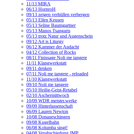
11/13 MIRA
06/13 HornroH
09/13 zeigen verhüllen verbergen
05/13 Ellen Keusen
05/13 Seline Baumgartner
05/13 Manos Tsangaris
05/13 trotz Natur und Augenschein
09/12 Art is Liturgy
06/12 Kammer der Andacht
04/12 Collection of Rocks
08/11 Finissage Noli me tangere
11/11 Klangwerkstatt
09/11 denken
07/11 Noli me tangere - reloaded
11/10 Klangwerkstatt
09/10 Noli me tangere
05/10 Heilig-Geist-Retabel
02/10 Aschermittwoch
10/09 WDR meister.werke
09/09 Hinterlassenschaft
06/09 Lauren Newton
10/08 Donaueschingen
09/08 Kugelbahn
06/08 Kolumba singt!
04/08 Verabschiedung JMP