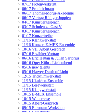
07/17 Flötenwerkstatt
06/17 Fronleichnam
06/17 Thomas-Morus-Akademie
06/17 Vortrag Rüdiger Joppien
04/17 Künstlergespräch
03/17 Schulen zu Gast V
03/17 Künstlergespräch
01/17 Konzertreihe
11/16 Klangwerkstatt
11/16 Konzert E-MEX Ensemble
10/16 VII. Albert Gespräch
07/16 Erzählter Vortrag
06/16 Eric Hattan & Julian Sartorius
06/16 Oper Köln - Liederabend
05/16 new talents
05/16 Harvey Death of Light
12/15 Trickfilmwerkstatt
11/15 Ukulelen-Ensemble
11/15 Lesewerkstatt
11/15 Klangwerkstatt
10/15 E-MEX Ensemble
10/15 Winterreise
10/15 Albert-Gespräch
09/15 European Workshop