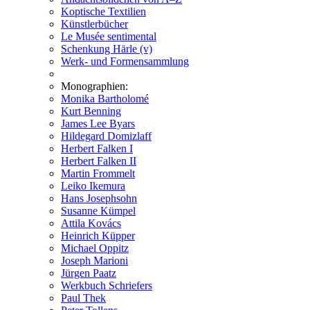
Koptische Textilien
Künstlerbücher
Le Musée sentimental
Schenkung Härle (v)
Werk- und Formensammlung
Monographien:
Monika Bartholomé
Kurt Benning
James Lee Byars
Hildegard Domizlaff
Herbert Falken I
Herbert Falken II
Martin Frommelt
Leiko Ikemura
Hans Josephsohn
Susanne Kümpel
Attila Kovács
Heinrich Küpper
Michael Oppitz
Joseph Marioni
Jürgen Paatz
Werkbuch Schriefers
Paul Thek