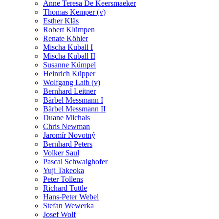
Anne Teresa De Keersmaeker
Thomas Kemper (v)
Esther Kläs
Robert Klümpen
Renate Köhler
Mischa Kuball I
Mischa Kuball II
Susanne Kümpel
Heinrich Küpper
Wolfgang Laib (v)
Bernhard Leitner
Bärbel Messmann I
Bärbel Messmann II
Duane Michals
Chris Newman
Jaromír Novotný
Bernhard Peters
Volker Saul
Pascal Schwaighofer
Yuji Takeoka
Peter Tollens
Richard Tuttle
Hans-Peter Webel
Stefan Wewerka
Josef Wolf