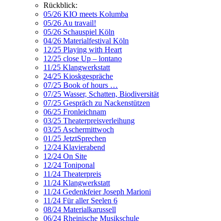
Rückblick:
05/26 KIO meets Kolumba
05/26 Au travail!
05/26 Schauspiel Köln
04/26 Materialfestival Köln
12/25 Playing with Heart
12/25 close Up – lontano
11/25 Klangwerkstatt
24/25 Kioskgespräche
07/25 Book of hours …
07/25 Wasser, Schatten, Biodiversität
07/25 Gespräch zu Nackenstützen
06/25 Fronleichnam
03/25 Theaterpreisverleihung
03/25 Aschermittwoch
01/25 JetztSprechen
12/24 Klavierabend
12/24 On Site
12/24 Toniponal
11/24 Theaterpreis
11/24 Klangwerkstatt
11/24 Gedenkfeier Joseph Marioni
11/24 Für aller Seelen 6
08/24 Materialkarussell
06/24 Rheinische Musikschule