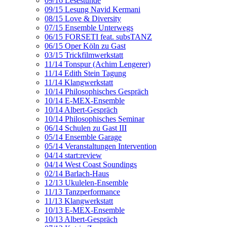
09/16 Lesestunde
09/15 Lesung Navid Kermani
08/15 Love & Diversity
07/15 Ensemble Unterwegs
06/15 FORSETI feat. subsTANZ
06/15 Oper Köln zu Gast
03/15 Trickfilmwerkstatt
11/14 Tonspur (Achim Lengerer)
11/14 Edith Stein Tagung
11/14 Klangwerkstatt
10/14 Philosophisches Gespräch
10/14 E-MEX-Ensemble
10/14 Albert-Gespräch
10/14 Philosophisches Seminar
06/14 Schulen zu Gast III
05/14 Ensemble Garage
05/14 Veranstaltungen Intervention
04/14 start:review
04/14 West Coast Soundings
02/14 Barlach-Haus
12/13 Ukulelen-Ensemble
11/13 Tanzperformance
11/13 Klangwerkstatt
10/13 E-MEX-Ensemble
10/13 Albert-Gespräch