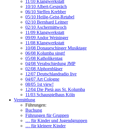
11/10 Klangwerkstatt
10/10 Albert-Gespräch
06/10 Steffen Krebber
05/10 Heilig-Geist-Retabel
02/10 Bernhard Leitner
02/10 Aschermittwoch
11/09 Klangwerkstatt
09/09 Andor Weininger
11/08 Klangwerkstatt
10/08 Donaueschinger Musiktage
06/08 Kolumba singt!
05/08 Katholikentag
04/08 Verabschiedung JMP
02/08 Alphornbläser
12/07 Deutschlandradio live
04/07 Art Cologne
08/05 1st view!
12/04 Die Pietà aus St. Kolumba
11/03 Schauspielhaus Köln
Vermittlung
Führungen:
Buchung
Führungen für Gruppen
… für Kinder und Jugendgruppen
… für kleinere Kinder