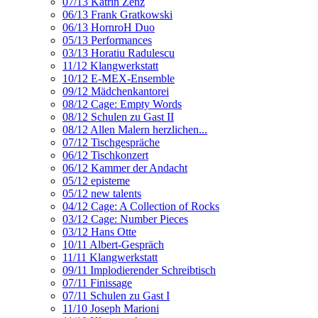
07/13 Katrin Zenz
06/13 Frank Gratkowski
06/13 HornroH Duo
05/13 Performances
03/13 Horatiu Radulescu
11/12 Klangwerkstatt
10/12 E-MEX-Ensemble
09/12 Mädchenkantorei
08/12 Cage: Empty Words
08/12 Schulen zu Gast II
08/12 Allen Malern herzlichen...
07/12 Tischgespräche
06/12 Tischkonzert
06/12 Kammer der Andacht
05/12 episteme
05/12 new talents
04/12 Cage: A Collection of Rocks
03/12 Cage: Number Pieces
03/12 Hans Otte
10/11 Albert-Gespräch
11/11 Klangwerkstatt
09/11 Implodierender Schreibtisch
07/11 Finissage
07/11 Schulen zu Gast I
11/10 Joseph Marioni