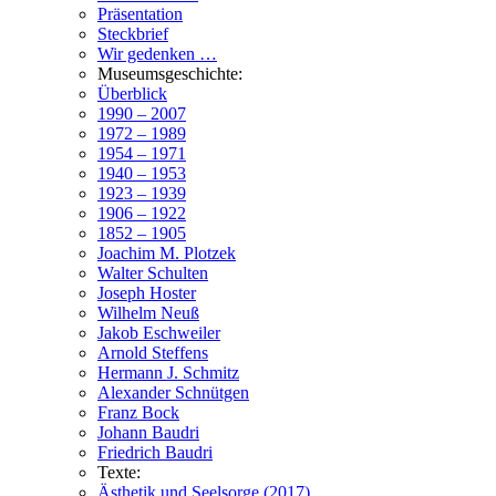
Präsentation
Steckbrief
Wir gedenken …
Museumsgeschichte:
Überblick
1990 – 2007
1972 – 1989
1954 – 1971
1940 – 1953
1923 – 1939
1906 – 1922
1852 – 1905
Joachim M. Plotzek
Walter Schulten
Joseph Hoster
Wilhelm Neuß
Jakob Eschweiler
Arnold Steffens
Hermann J. Schmitz
Alexander Schnütgen
Franz Bock
Johann Baudri
Friedrich Baudri
Texte:
Ästhetik und Seelsorge (2017)