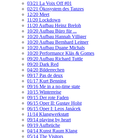
03/21 La Voix Off #01
02/21 Ökosystem des Tanzes
12/20 Meet
11/20 Lockdown
11/20 Aufbau Heinz Breloh
10/20 Aufbau Büro für ...
10/20 Aufbau Hannah Villiger
10/20 Aufbau Bernhard Leitner
10/20 Aufbau Duane Michals
10/20 Performance Kläs & Gomes
09/20 Aufbau Richard Tuttle
09/20 Dark Red
04/20 Bilderrechen
09/17 Pas de deux
01/17 Kurt Benning
09/16 Me in a no-time state
10/15 Winterreise
09/15 Der rote Faden
06/15 Oper II: Gustav Holst
06/15 Oper I: Leos Janácek
11/14 Klangwerkstatt
09/14 playing by heart
09/19 Aufbrüche
04/14 Kunst Raum Klang
05/14 The Visitors