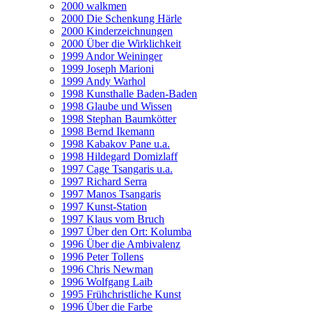
2000 walkmen
2000 Die Schenkung Härle
2000 Kinderzeichnungen
2000 Über die Wirklichkeit
1999 Andor Weininger
1999 Joseph Marioni
1999 Andy Warhol
1998 Kunsthalle Baden-Baden
1998 Glaube und Wissen
1998 Stephan Baumkötter
1998 Bernd Ikemann
1998 Kabakov Pane u.a.
1998 Hildegard Domizlaff
1997 Cage Tsangaris u.a.
1997 Richard Serra
1997 Manos Tsangaris
1997 Kunst-Station
1997 Klaus vom Bruch
1997 Über den Ort: Kolumba
1996 Über die Ambivalenz
1996 Peter Tollens
1996 Chris Newman
1996 Wolfgang Laib
1995 Frühchristliche Kunst
1996 Über die Farbe