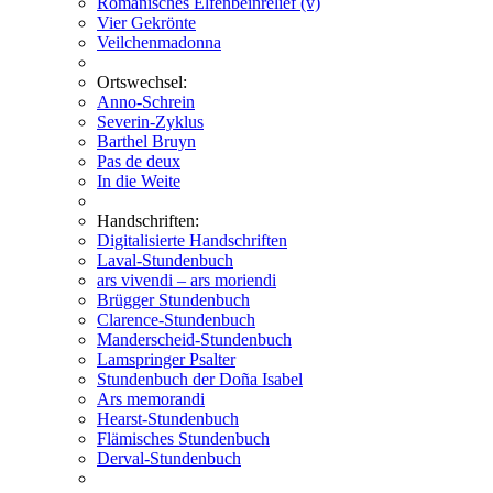
Romanisches Elfenbeinrelief (v)
Vier Gekrönte
Veilchenmadonna
Ortswechsel:
Anno-Schrein
Severin-Zyklus
Barthel Bruyn
Pas de deux
In die Weite
Handschriften:
Digitalisierte Handschriften
Laval-Stundenbuch
ars vivendi – ars moriendi
Brügger Stundenbuch
Clarence-Stundenbuch
Manderscheid-Stundenbuch
Lamspringer Psalter
Stundenbuch der Doña Isabel
Ars memorandi
Hearst-Stundenbuch
Flämisches Stundenbuch
Derval-Stundenbuch