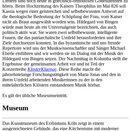
Liedern sind noch heute in griechisch-orthodoxen Gottesdiensten zu
hören. Beim Hochzeitszug des Kaisers Theophilus im Mai 826 soll
Kassia wegen einer geistreichen und selbstbewussten Antwort auf
die theologische Bedeutung der Schöpfung der Frau, vom Kaiser
nicht als Braut ausgewählt worden sein. Hildegard von Bingen
würde man heute als ein Universalgenie bezeichnen, das auch
politisch aktiv war. Sie waren zwei selbstbewusste, intelligente
Frauen, die das patriarchalische Umfeld herausforderten und ihre
Ziele durchsetzen konnten. In das byzantinische und uns fremde
Repertoire wird uns der Musikwissenschaftler und Sänger Michael
Eberle einführen und wir werden sie im Dialog mit der Musik der
Hildegard von Bingen setzen. Der Nachmittag in Kolumba stellt die
Ergebnisse der gemeinsamen Arbeit vor und ist Teil der
Konzertreihe
KlosterKlaenge
. Diese Reihe macht die
jahrzehntelange Forschungstätigkeit von Maria Jonas und den in
ihrem Umfeld arbeitenden Musikerinnen zu der in den
mittelalterlichen Klöstern entstandenen Musik hörbar.
Es gilt der übliche Museumseintritt.
Museum
Das Kunstmuseum des Erzbistums Köln zeigt in einem
ausgezeichneten Gebäude, das eine Kirchenruine mit moderner