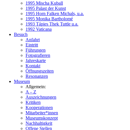
1995 Mischa Kuball
1995 Palast der Kunst
1995 Horn Falken Michals, u.a.
1995 Monika Bartholomé
1993 Tápies Thek Tuttle u.a.
1992 Vaticana
Besuch
Anfahrt
Eintritt
Führungen
Fotografieren
Jahreskarte
Kontakt
Öffnungszeiten
Resonanzen
Museum
Allgemein:
A – Z
Auszeichnungen
Kritiken
Kooperationen
Mitarbeiter*innen
Museumskonzept
Nachhaltigkeit
Offene Stellen