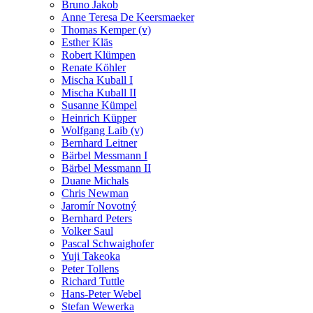
Bruno Jakob
Anne Teresa De Keersmaeker
Thomas Kemper (v)
Esther Kläs
Robert Klümpen
Renate Köhler
Mischa Kuball I
Mischa Kuball II
Susanne Kümpel
Heinrich Küpper
Wolfgang Laib (v)
Bernhard Leitner
Bärbel Messmann I
Bärbel Messmann II
Duane Michals
Chris Newman
Jaromír Novotný
Bernhard Peters
Volker Saul
Pascal Schwaighofer
Yuji Takeoka
Peter Tollens
Richard Tuttle
Hans-Peter Webel
Stefan Wewerka