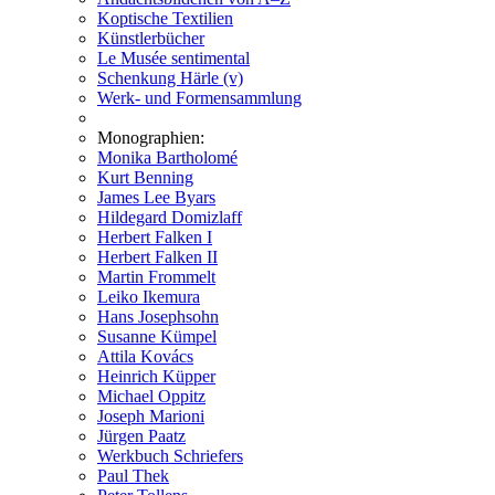
Koptische Textilien
Künstlerbücher
Le Musée sentimental
Schenkung Härle (v)
Werk- und Formensammlung
Monographien:
Monika Bartholomé
Kurt Benning
James Lee Byars
Hildegard Domizlaff
Herbert Falken I
Herbert Falken II
Martin Frommelt
Leiko Ikemura
Hans Josephsohn
Susanne Kümpel
Attila Kovács
Heinrich Küpper
Michael Oppitz
Joseph Marioni
Jürgen Paatz
Werkbuch Schriefers
Paul Thek