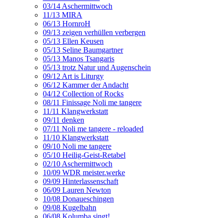
03/14 Aschermittwoch
11/13 MIRA
06/13 HornroH
09/13 zeigen verhüllen verbergen
05/13 Ellen Keusen
05/13 Seline Baumgartner
05/13 Manos Tsangaris
05/13 trotz Natur und Augenschein
09/12 Art is Liturgy
06/12 Kammer der Andacht
04/12 Collection of Rocks
08/11 Finissage Noli me tangere
11/11 Klangwerkstatt
09/11 denken
07/11 Noli me tangere - reloaded
11/10 Klangwerkstatt
09/10 Noli me tangere
05/10 Heilig-Geist-Retabel
02/10 Aschermittwoch
10/09 WDR meister.werke
09/09 Hinterlassenschaft
06/09 Lauren Newton
10/08 Donaueschingen
09/08 Kugelbahn
06/08 Kolumba singt!