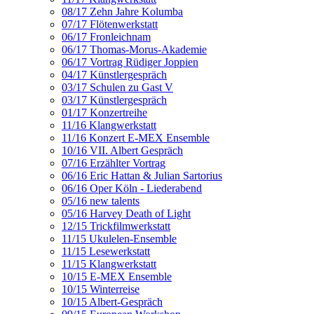
08/17 Zehn Jahre Kolumba
07/17 Flötenwerkstatt
06/17 Fronleichnam
06/17 Thomas-Morus-Akademie
06/17 Vortrag Rüdiger Joppien
04/17 Künstlergespräch
03/17 Schulen zu Gast V
03/17 Künstlergespräch
01/17 Konzertreihe
11/16 Klangwerkstatt
11/16 Konzert E-MEX Ensemble
10/16 VII. Albert Gespräch
07/16 Erzählter Vortrag
06/16 Eric Hattan & Julian Sartorius
06/16 Oper Köln - Liederabend
05/16 new talents
05/16 Harvey Death of Light
12/15 Trickfilmwerkstatt
11/15 Ukulelen-Ensemble
11/15 Lesewerkstatt
11/15 Klangwerkstatt
10/15 E-MEX Ensemble
10/15 Winterreise
10/15 Albert-Gespräch