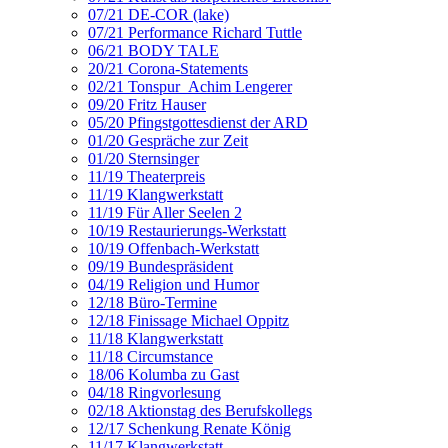
07/21 DE-COR (lake)
07/21 Performance Richard Tuttle
06/21 BODY TALE
20/21 Corona-Statements
02/21 Tonspur_Achim Lengerer
09/20 Fritz Hauser
05/20 Pfingstgottesdienst der ARD
01/20 Gespräche zur Zeit
01/20 Sternsinger
11/19 Theaterpreis
11/19 Klangwerkstatt
11/19 Für Aller Seelen 2
10/19 Restaurierungs-Werkstatt
10/19 Offenbach-Werkstatt
09/19 Bundespräsident
04/19 Religion und Humor
12/18 Büro-Termine
12/18 Finissage Michael Oppitz
11/18 Klangwerkstatt
11/18 Circumstance
18/06 Kolumba zu Gast
04/18 Ringvorlesung
02/18 Aktionstag des Berufskollegs
12/17 Schenkung Renate König
11/17 Klangwerkstatt