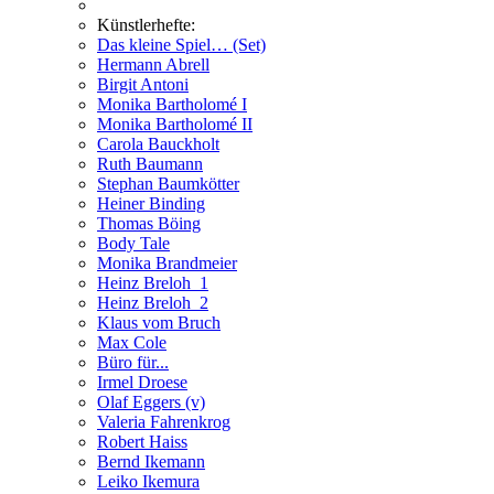
Künstlerhefte:
Das kleine Spiel… (Set)
Hermann Abrell
Birgit Antoni
Monika Bartholomé I
Monika Bartholomé II
Carola Bauckholt
Ruth Baumann
Stephan Baumkötter
Heiner Binding
Thomas Böing
Body Tale
Monika Brandmeier
Heinz Breloh_1
Heinz Breloh_2
Klaus vom Bruch
Max Cole
Büro für...
Irmel Droese
Olaf Eggers (v)
Valeria Fahrenkrog
Robert Haiss
Bernd Ikemann
Leiko Ikemura