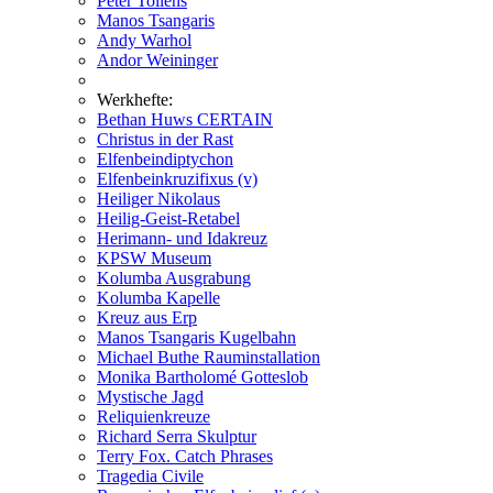
Peter Tollens
Manos Tsangaris
Andy Warhol
Andor Weininger
Werkhefte:
Bethan Huws CERTAIN
Christus in der Rast
Elfenbeindiptychon
Elfenbeinkruzifixus (v)
Heiliger Nikolaus
Heilig-Geist-Retabel
Herimann- und Idakreuz
KPSW Museum
Kolumba Ausgrabung
Kolumba Kapelle
Kreuz aus Erp
Manos Tsangaris Kugelbahn
Michael Buthe Rauminstallation
Monika Bartholomé Gotteslob
Mystische Jagd
Reliquienkreuze
Richard Serra Skulptur
Terry Fox. Catch Phrases
Tragedia Civile