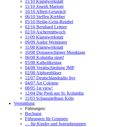
11/10 Klangwerkstatt
11/10 Joseph Marioni
10/10 Albert-Gespräch
06/10 Steffen Krebber
05/10 Heilig-Geist-Retabel
02/10 Bernhard Leitner
02/10 Aschermittwoch
11/09 Klangwerkstatt
09/09 Andor Weininger
11/08 Klangwerkstatt
10/08 Donaueschinger Musiktage
06/08 Kolumba singt!
05/08 Katholikentag
04/08 Verabschiedung JMP
02/08 Alphornbläser
12/07 Deutschlandradio live
04/07 Art Cologne
08/05 1st view!
12/04 Die Pietà aus St. Kolumba
11/03 Schauspielhaus Köln
Vermittlung
Führungen:
Buchung
Führungen für Gruppen
… für Kinder und Jugendgruppen