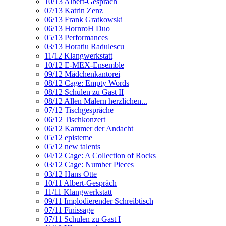
10/13 Albert-Gespräch
07/13 Katrin Zenz
06/13 Frank Gratkowski
06/13 HornroH Duo
05/13 Performances
03/13 Horatiu Radulescu
11/12 Klangwerkstatt
10/12 E-MEX-Ensemble
09/12 Mädchenkantorei
08/12 Cage: Empty Words
08/12 Schulen zu Gast II
08/12 Allen Malern herzlichen...
07/12 Tischgespräche
06/12 Tischkonzert
06/12 Kammer der Andacht
05/12 episteme
05/12 new talents
04/12 Cage: A Collection of Rocks
03/12 Cage: Number Pieces
03/12 Hans Otte
10/11 Albert-Gespräch
11/11 Klangwerkstatt
09/11 Implodierender Schreibtisch
07/11 Finissage
07/11 Schulen zu Gast I