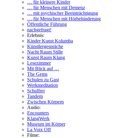
… für kleinere Kinder
… für Menschen mit Demenz
… mit psychischer Beeinträchtigung
… für Menschen mit Hörbehinderung
Öffentliche Führung
nachgefragt!
Erlebnis:
Kinder Kunst Kolumba
Künstlergespräche
Nacht Raum Stille
Kunst Raum Klang
Lesezimmer
Mit Blick auf …
The Gems
Schulen zu Gast
Werkmeditation
Schulfrei
Tandem
Zwischen Körpern
Audio:
Encounters
KlangWerk
Museum im Körper
La Voix Off
Filme: