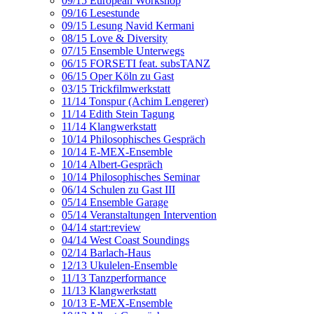
09/15 European Workshop
09/16 Lesestunde
09/15 Lesung Navid Kermani
08/15 Love & Diversity
07/15 Ensemble Unterwegs
06/15 FORSETI feat. subsTANZ
06/15 Oper Köln zu Gast
03/15 Trickfilmwerkstatt
11/14 Tonspur (Achim Lengerer)
11/14 Edith Stein Tagung
11/14 Klangwerkstatt
10/14 Philosophisches Gespräch
10/14 E-MEX-Ensemble
10/14 Albert-Gespräch
10/14 Philosophisches Seminar
06/14 Schulen zu Gast III
05/14 Ensemble Garage
05/14 Veranstaltungen Intervention
04/14 start:review
04/14 West Coast Soundings
02/14 Barlach-Haus
12/13 Ukulelen-Ensemble
11/13 Tanzperformance
11/13 Klangwerkstatt
10/13 E-MEX-Ensemble