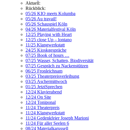
Aktuell:
Rückblick:
05/26 KIO meets Kolumba
05/26 Au travail!
05/26 Schauspiel Köln
04/26 Materialfestival Köln
12/25 Playing with Heart
12/25 close Up – lontano
11/25 Klangwerkstatt
24/25 Kioskgespräche
07/25 Book of hours …
07/25 Wasser, Schatten, Biodiversität
07/25 Gespräch zu Nackenstützen
06/25 Fronleichnam
03/25 Theaterpreisverleihung
03/25 Aschermittwoch
01/25 JetztSprechen
12/24 Klavierabend
12/24 On Site
12/24 Toniponal
11/24 Theaterpreis
11/24 Klangwerkstatt
11/24 Gedenkfeier Joseph Marioni
11/24 Für aller Seelen 6
08/24 Materialkarussell