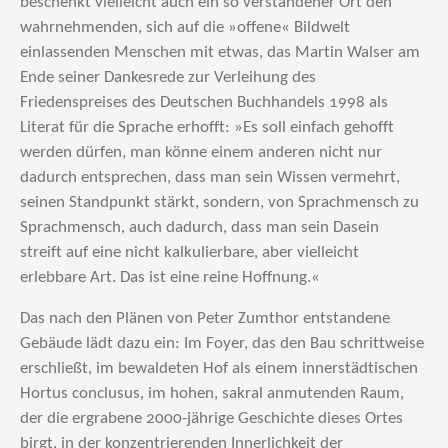
beschenkt vielleicht auch ein so verstandener Ort den
wahrnehmenden, sich auf die »offene« Bildwelt
einlassenden Menschen mit etwas, das Martin Walser am
Ende seiner Dankesrede zur Verleihung des
Friedenspreises des Deutschen Buchhandels 1998 als
Literat für die Sprache erhofft: »Es soll einfach gehofft
werden dürfen, man könne einem anderen nicht nur
dadurch entsprechen, dass man sein Wissen vermehrt,
seinen Standpunkt stärkt, sondern, von Sprachmensch zu
Sprachmensch, auch dadurch, dass man sein Dasein
streift auf eine nicht kalkulierbare, aber vielleicht
erlebbare Art. Das ist eine reine Hoffnung.«
Das nach den Plänen von Peter Zumthor entstandene
Gebäude lädt dazu ein: Im Foyer, das den Bau schrittweise
erschließt, im bewaldeten Hof als einem innerstädtischen
Hortus conclusus, im hohen, sakral anmutenden Raum,
der die ergrabene 2000-jährige Geschichte dieses Ortes
birgt, in der konzentrierenden Innerlichkeit der