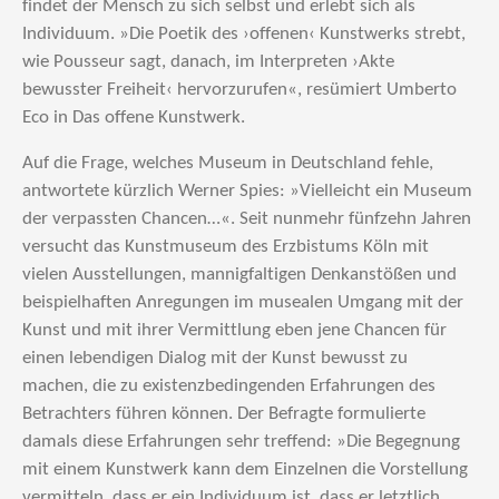
findet der Mensch zu sich selbst und erlebt sich als
Individuum. »Die Poetik des ›offenen‹ Kunstwerks strebt,
wie Pousseur sagt, danach, im Interpreten ›Akte
bewusster Freiheit‹ hervorzurufen«, resümiert Umberto
Eco in Das offene Kunstwerk.
Auf die Frage, welches Museum in Deutschland fehle,
antwortete kürzlich Werner Spies: »Vielleicht ein Museum
der verpassten Chancen…«. Seit nunmehr fünfzehn Jahren
versucht das Kunstmuseum des Erzbistums Köln mit
vielen Ausstellungen, mannigfaltigen Denkanstößen und
beispielhaften Anregungen im musealen Umgang mit der
Kunst und mit ihrer Vermittlung eben jene Chancen für
einen lebendigen Dialog mit der Kunst bewusst zu
machen, die zu existenzbedingenden Erfahrungen des
Betrachters führen können. Der Befragte formulierte
damals diese Erfahrungen sehr treffend: »Die Begegnung
mit einem Kunstwerk kann dem Einzelnen die Vorstellung
vermitteln, dass er ein Individuum ist, dass er letztlich