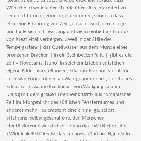
Kolumba ein. Dies setzt eine Bereitschaft voraus, dass
Wünsche, etwa in einer Stunde über alles informiert zu
sein, nicht (mehr) zum Tragen kommen, sondern dass
eher eine Erfahrung von Zeit gemacht wird, deren Logik
und Fülle sich in Erwartung und Gelassenheit als Humus
von Kreativität verbergen: »Weil in der Stille des
Tempelgartens | das Quellwasser aus dem Munde eines
bronzenen Drachen | in ein Steinbecken fällt, | gibt es die
Zeit.« (Toyotama Tsuno) In solchem Erleben entstehen
eigene Bilder, Vorstellungen, Erkenntnisse und vor allem
intensive Erinnerungen an Wahrgenommenes, Gesehenes,
Erlebtes – etwa die Reishäuser von Wolfgang Laib im
Dialog mit dem großen Elfenbeinkruzifix aus romanischer
Zeit im Morgenlicht des südlichen Fensterraumes und
anderes mehr – es entsteht eine einmalige, selbst
erfahrene, selbst geschaffene, den Menschen
identifizierende Wirklichkeit, denn das »Wirkliche«, die
»Wirklichkeitsfülle« ist das »unausschöpfbare Eigene« in