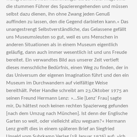
die stummen Führer des Spazierengehenden und müssen
selbst dazu dienen, ihn ohne Zwang jeden Genuß
auffinden zu lassen, den die Gegend darbieten kann.« Das
unangestrengt Selbstverständliche, das Gelassene gefällt
uns Museumsleuten so gut, weil es uns Menschen in
anderen Situationen als in einem Museum eigentlich
geläufig, dann auch immer wesentlich ist und uns Freude
bereitet. Ein verwandtes Bild aus unserer Zeit vertieft
dieses menschliche Bedürfnis, einen Weg zu finden, der in
das Universum der eigenen Imagination führt und den ein
Museum im Durchwandern auf vielfältige Weise
bereithält. Peter Handke schreibt am 23.Oktober 1975 an
seinen Freund Hermann Lenz: »…Sie [Lenz’ Frau] sagte
mir, Du hättest noch keinen rechten Spazierweg gefunden
[nach dem Umzug nach München]. Ist denn der Englische
Garten so weit, oder vielleicht allzu wegsam?« Hermann
Lenz greift dies in einem späteren Brief an Siegfried
Unseld vom Suhrkamp Verlag (18.Januar 1976) auf: »Ich