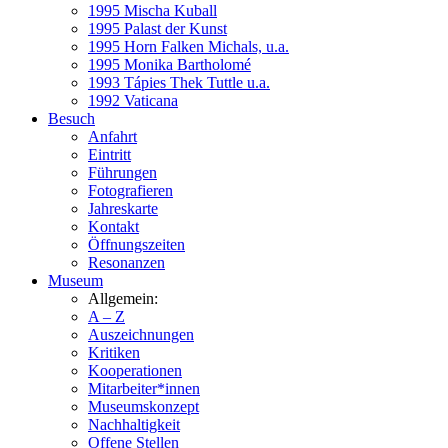
1995 Mischa Kuball
1995 Palast der Kunst
1995 Horn Falken Michals, u.a.
1995 Monika Bartholomé
1993 Tápies Thek Tuttle u.a.
1992 Vaticana
Besuch
Anfahrt
Eintritt
Führungen
Fotografieren
Jahreskarte
Kontakt
Öffnungszeiten
Resonanzen
Museum
Allgemein:
A – Z
Auszeichnungen
Kritiken
Kooperationen
Mitarbeiter*innen
Museumskonzept
Nachhaltigkeit
Offene Stellen