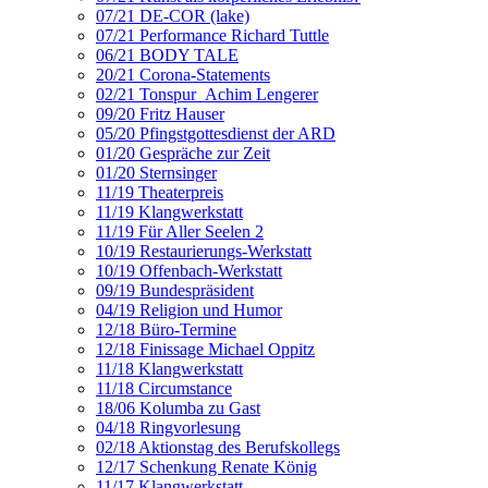
07/21 DE-COR (lake)
07/21 Performance Richard Tuttle
06/21 BODY TALE
20/21 Corona-Statements
02/21 Tonspur_Achim Lengerer
09/20 Fritz Hauser
05/20 Pfingstgottesdienst der ARD
01/20 Gespräche zur Zeit
01/20 Sternsinger
11/19 Theaterpreis
11/19 Klangwerkstatt
11/19 Für Aller Seelen 2
10/19 Restaurierungs-Werkstatt
10/19 Offenbach-Werkstatt
09/19 Bundespräsident
04/19 Religion und Humor
12/18 Büro-Termine
12/18 Finissage Michael Oppitz
11/18 Klangwerkstatt
11/18 Circumstance
18/06 Kolumba zu Gast
04/18 Ringvorlesung
02/18 Aktionstag des Berufskollegs
12/17 Schenkung Renate König
11/17 Klangwerkstatt