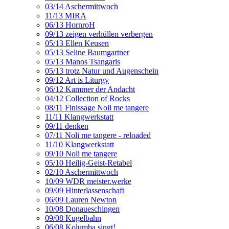
03/14 Aschermittwoch
11/13 MIRA
06/13 HornroH
09/13 zeigen verhüllen verbergen
05/13 Ellen Keusen
05/13 Seline Baumgartner
05/13 Manos Tsangaris
05/13 trotz Natur und Augenschein
09/12 Art is Liturgy
06/12 Kammer der Andacht
04/12 Collection of Rocks
08/11 Finissage Noli me tangere
11/11 Klangwerkstatt
09/11 denken
07/11 Noli me tangere - reloaded
11/10 Klangwerkstatt
09/10 Noli me tangere
05/10 Heilig-Geist-Retabel
02/10 Aschermittwoch
10/09 WDR meister.werke
09/09 Hinterlassenschaft
06/09 Lauren Newton
10/08 Donaueschingen
09/08 Kugelbahn
06/08 Kolumba singt!