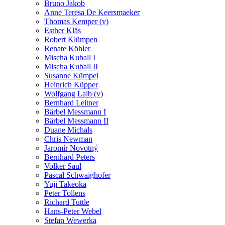
Bruno Jakob
Anne Teresa De Keersmaeker
Thomas Kemper (v)
Esther Kläs
Robert Klümpen
Renate Köhler
Mischa Kuball I
Mischa Kuball II
Susanne Kümpel
Heinrich Küpper
Wolfgang Laib (v)
Bernhard Leitner
Bärbel Messmann I
Bärbel Messmann II
Duane Michals
Chris Newman
Jaromír Novotný
Bernhard Peters
Volker Saul
Pascal Schwaighofer
Yuji Takeoka
Peter Tollens
Richard Tuttle
Hans-Peter Webel
Stefan Wewerka