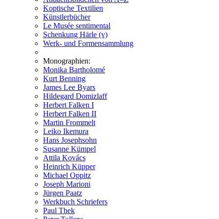
Koptische Textilien
Künstlerbücher
Le Musée sentimental
Schenkung Härle (v)
Werk- und Formensammlung
Monographien:
Monika Bartholomé
Kurt Benning
James Lee Byars
Hildegard Domizlaff
Herbert Falken I
Herbert Falken II
Martin Frommelt
Leiko Ikemura
Hans Josephsohn
Susanne Kümpel
Attila Kovács
Heinrich Küpper
Michael Oppitz
Joseph Marioni
Jürgen Paatz
Werkbuch Schriefers
Paul Thek