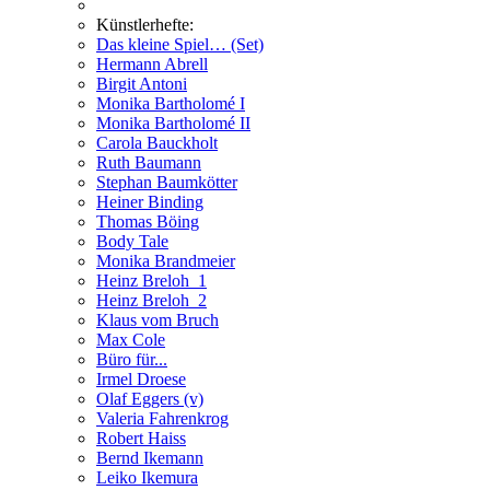
Künstlerhefte:
Das kleine Spiel… (Set)
Hermann Abrell
Birgit Antoni
Monika Bartholomé I
Monika Bartholomé II
Carola Bauckholt
Ruth Baumann
Stephan Baumkötter
Heiner Binding
Thomas Böing
Body Tale
Monika Brandmeier
Heinz Breloh_1
Heinz Breloh_2
Klaus vom Bruch
Max Cole
Büro für...
Irmel Droese
Olaf Eggers (v)
Valeria Fahrenkrog
Robert Haiss
Bernd Ikemann
Leiko Ikemura