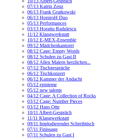
10/13 Albert-Gespräch
07/13 Katrin Zenz
06/13 Frank Gratkowski
06/13 HornroH Duo
05/13 Performances
03/13 Horatiu Radulescu
11/12 Klangwerkstatt
10/12 E-MEX-Ensemble
09/12 Mädchenkantorei
08/12 Cage: Empty Words
08/12 Schulen zu Gast II
08/12 Allen Malern herzlichen...
07/12 Tischgespräche
06/12 Tischkonzert
06/12 Kammer der Andacht
05/12 episteme
05/12 new talents
04/12 Cage: A Collection of Rocks
03/12 Cage: Number Pieces
03/12 Hans Otte
10/11 Albert-Gespräch
11/11 Klangwerkstatt
09/11 Implodierender Schreibtisch
07/11 Finissage
07/11 Schulen zu Gast I