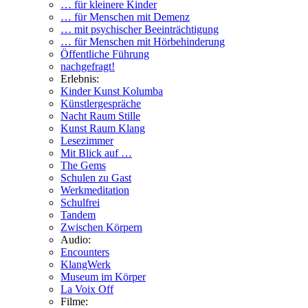
… für kleinere Kinder
… für Menschen mit Demenz
… mit psychischer Beeinträchtigung
… für Menschen mit Hörbehinderung
Öffentliche Führung
nachgefragt!
Erlebnis:
Kinder Kunst Kolumba
Künstlergespräche
Nacht Raum Stille
Kunst Raum Klang
Lesezimmer
Mit Blick auf …
The Gems
Schulen zu Gast
Werkmeditation
Schulfrei
Tandem
Zwischen Körpern
Audio:
Encounters
KlangWerk
Museum im Körper
La Voix Off
Filme: