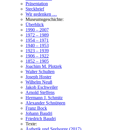
Präsentation
Steckbrief
Wir gedenken …
Museumsgeschichte:
Überblick
1990 – 2007
1972 – 1989
1954 – 1971
1940 – 1953
1923 – 1939
1906 – 1922
1852 – 1905
Joachim M. Plotzek
Walter Schulten
Joseph Hoster
Wilhelm Neuß
Jakob Eschweiler
Arnold Steffens
Hermann J. Schmitz
Alexander Schnütgen
Franz Bock
Johann Baudri
Friedrich Baudri
Texte:
Ästhetik und Seelsorge (2017)