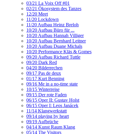
03/21 La Voix Off #01
02/21 Ökosystem des Tanzes
12/20 Meet
11/20 Lockdown
11/20 Aufbau Heinz Breloh
10/20 Aufbau Büro für ...
10/20 Aufbau Hannah Villiger
10/20 Aufbau Bernhard Leitner
10/20 Aufbau Duane Michals
10/20 Performance Kläs & Gomes
09/20 Aufbau Richard Tuttle
09/20 Dark Red
04/20 Bilderrechen
09/17 Pas de deux
01/17 Kurt Benning
09/16 Me in a no-time state
10/15 Winterreise
09/15 Der rote Faden
06/15 Oper II: Gustav Holst
06/15 Oper I: Leos Janácek
11/14 Klangwerkstatt
09/14 playing by heart
09/19 Aufbrüche
04/14 Kunst Raum Klang
05/14 The Visitors