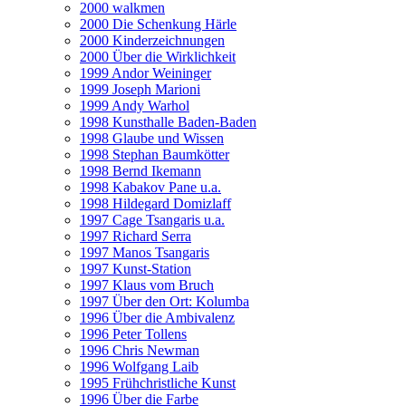
2000 walkmen
2000 Die Schenkung Härle
2000 Kinderzeichnungen
2000 Über die Wirklichkeit
1999 Andor Weininger
1999 Joseph Marioni
1999 Andy Warhol
1998 Kunsthalle Baden-Baden
1998 Glaube und Wissen
1998 Stephan Baumkötter
1998 Bernd Ikemann
1998 Kabakov Pane u.a.
1998 Hildegard Domizlaff
1997 Cage Tsangaris u.a.
1997 Richard Serra
1997 Manos Tsangaris
1997 Kunst-Station
1997 Klaus vom Bruch
1997 Über den Ort: Kolumba
1996 Über die Ambivalenz
1996 Peter Tollens
1996 Chris Newman
1996 Wolfgang Laib
1995 Frühchristliche Kunst
1996 Über die Farbe