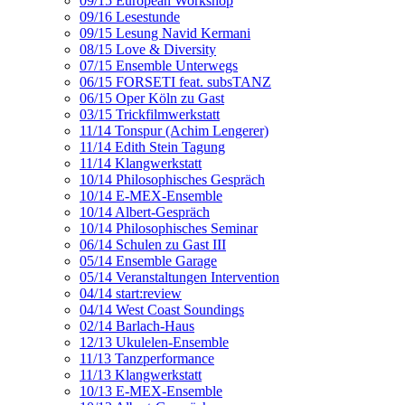
09/15 European Workshop
09/16 Lesestunde
09/15 Lesung Navid Kermani
08/15 Love & Diversity
07/15 Ensemble Unterwegs
06/15 FORSETI feat. subsTANZ
06/15 Oper Köln zu Gast
03/15 Trickfilmwerkstatt
11/14 Tonspur (Achim Lengerer)
11/14 Edith Stein Tagung
11/14 Klangwerkstatt
10/14 Philosophisches Gespräch
10/14 E-MEX-Ensemble
10/14 Albert-Gespräch
10/14 Philosophisches Seminar
06/14 Schulen zu Gast III
05/14 Ensemble Garage
05/14 Veranstaltungen Intervention
04/14 start:review
04/14 West Coast Soundings
02/14 Barlach-Haus
12/13 Ukulelen-Ensemble
11/13 Tanzperformance
11/13 Klangwerkstatt
10/13 E-MEX-Ensemble