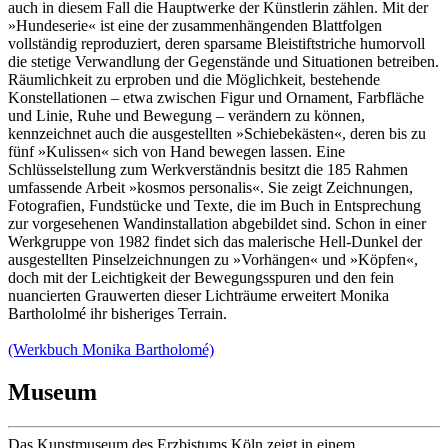
auch in diesem Fall die Hauptwerke der Künstlerin zählen. Mit der
»Hundeserie« ist eine der zusammenhängenden Blattfolgen
vollständig reproduziert, deren sparsame Bleistiftstriche humorvoll
die stetige Verwandlung der Gegenstände und Situationen betreiben.
Räumlichkeit zu erproben und die Möglichkeit, bestehende
Konstellationen – etwa zwischen Figur und Ornament, Farbfläche
und Linie, Ruhe und Bewegung – verändern zu können,
kennzeichnet auch die ausgestellten »Schiebekästen«, deren bis zu
fünf »Kulissen« sich von Hand bewegen lassen. Eine
Schlüsselstellung zum Werkverständnis besitzt die 185 Rahmen
umfassende Arbeit »kosmos personalis«. Sie zeigt Zeichnungen,
Fotografien, Fundstücke und Texte, die im Buch in Entsprechung
zur vorgesehenen Wandinstallation abgebildet sind. Schon in einer
Werkgruppe von 1982 findet sich das malerische Hell-Dunkel der
ausgestellten Pinselzeichnungen zu »Vorhängen« und »Köpfen«,
doch mit der Leichtigkeit der Bewegungsspuren und den fein
nuancierten Grauwerten dieser Lichträume erweitert Monika
Barthololmé ihr bisheriges Terrain.
(Werkbuch Monika Bartholomé)
Museum
Das Kunstmuseum des Erzbistums Köln zeigt in einem