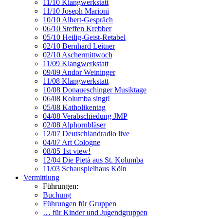
11/10 Klangwerkstatt
11/10 Joseph Marioni
10/10 Albert-Gespräch
06/10 Steffen Krebber
05/10 Heilig-Geist-Retabel
02/10 Bernhard Leitner
02/10 Aschermittwoch
11/09 Klangwerkstatt
09/09 Andor Weininger
11/08 Klangwerkstatt
10/08 Donaueschinger Musiktage
06/08 Kolumba singt!
05/08 Katholikentag
04/08 Verabschiedung JMP
02/08 Alphornbläser
12/07 Deutschlandradio live
04/07 Art Cologne
08/05 1st view!
12/04 Die Pietà aus St. Kolumba
11/03 Schauspielhaus Köln
Vermittlung
Führungen:
Buchung
Führungen für Gruppen
… für Kinder und Jugendgruppen