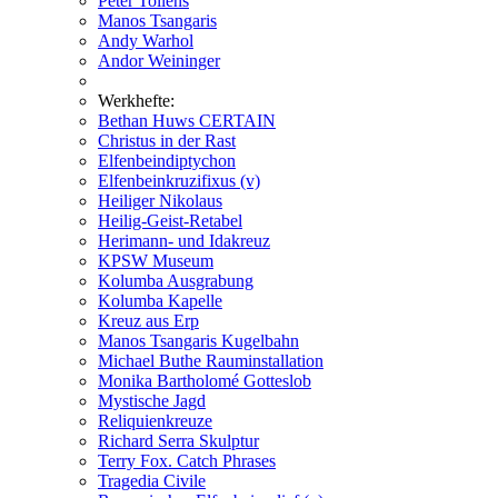
Peter Tollens
Manos Tsangaris
Andy Warhol
Andor Weininger
Werkhefte:
Bethan Huws CERTAIN
Christus in der Rast
Elfenbeindiptychon
Elfenbeinkruzifixus (v)
Heiliger Nikolaus
Heilig-Geist-Retabel
Herimann- und Idakreuz
KPSW Museum
Kolumba Ausgrabung
Kolumba Kapelle
Kreuz aus Erp
Manos Tsangaris Kugelbahn
Michael Buthe Rauminstallation
Monika Bartholomé Gotteslob
Mystische Jagd
Reliquienkreuze
Richard Serra Skulptur
Terry Fox. Catch Phrases
Tragedia Civile