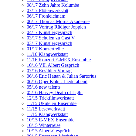
08/17 Zehn Jahre Kolumba
07/17 Flötenwerkstatt
06/17 Fronleichnam
06/17 Thomas-Morus-Akademie
06/17 Vortrag Rüdiger Joppien
04/17 Künstlergespräch
03/17 Schulen zu Gast V
03/17 Künstlergespräch
01/17 Konzertreihe
11/16 Klangwerkstatt
11/16 Konzert E-MEX Ensemble
10/16 VII. Albert Gespräch
07/16 Erzählter Vortrag
06/16 Eric Hattan & Julian Sartorius
06/16 Oper Köln - Liederabend
05/16 new talents
05/16 Harvey Death of Light
12/15 Trickfilmwerkstatt
11/15 Ukulelen-Ensemble
11/15 Lesewerkstatt
11/15 Klangwerkstatt
10/15 E-MEX Ensemble
10/15 Winterreise
10/15 Albert-Gespräch