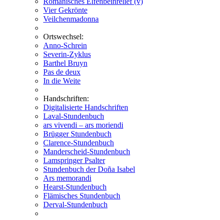
Romanisches Elfenbeinrelief (v)
Vier Gekrönte
Veilchenmadonna
Ortswechsel:
Anno-Schrein
Severin-Zyklus
Barthel Bruyn
Pas de deux
In die Weite
Handschriften:
Digitalisierte Handschriften
Laval-Stundenbuch
ars vivendi – ars moriendi
Brügger Stundenbuch
Clarence-Stundenbuch
Manderscheid-Stundenbuch
Lamspringer Psalter
Stundenbuch der Doña Isabel
Ars memorandi
Hearst-Stundenbuch
Flämisches Stundenbuch
Derval-Stundenbuch