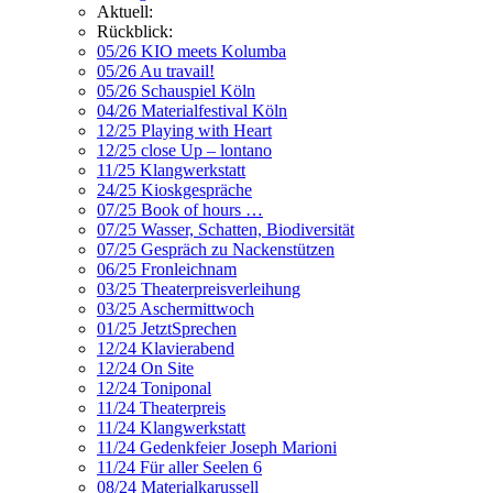
Aktuell:
Rückblick:
05/26 KIO meets Kolumba
05/26 Au travail!
05/26 Schauspiel Köln
04/26 Materialfestival Köln
12/25 Playing with Heart
12/25 close Up – lontano
11/25 Klangwerkstatt
24/25 Kioskgespräche
07/25 Book of hours …
07/25 Wasser, Schatten, Biodiversität
07/25 Gespräch zu Nackenstützen
06/25 Fronleichnam
03/25 Theaterpreisverleihung
03/25 Aschermittwoch
01/25 JetztSprechen
12/24 Klavierabend
12/24 On Site
12/24 Toniponal
11/24 Theaterpreis
11/24 Klangwerkstatt
11/24 Gedenkfeier Joseph Marioni
11/24 Für aller Seelen 6
08/24 Materialkarussell