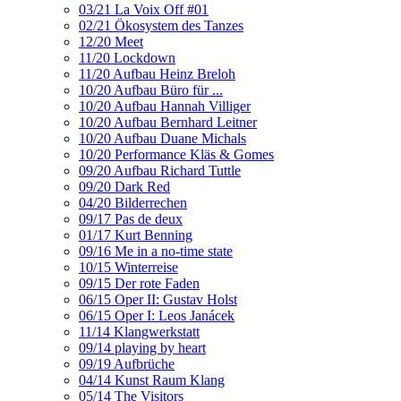
03/21 La Voix Off #01
02/21 Ökosystem des Tanzes
12/20 Meet
11/20 Lockdown
11/20 Aufbau Heinz Breloh
10/20 Aufbau Büro für ...
10/20 Aufbau Hannah Villiger
10/20 Aufbau Bernhard Leitner
10/20 Aufbau Duane Michals
10/20 Performance Kläs & Gomes
09/20 Aufbau Richard Tuttle
09/20 Dark Red
04/20 Bilderrechen
09/17 Pas de deux
01/17 Kurt Benning
09/16 Me in a no-time state
10/15 Winterreise
09/15 Der rote Faden
06/15 Oper II: Gustav Holst
06/15 Oper I: Leos Janácek
11/14 Klangwerkstatt
09/14 playing by heart
09/19 Aufbrüche
04/14 Kunst Raum Klang
05/14 The Visitors