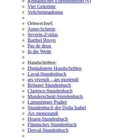
Romanisches Elfenbeinrelief (v)
Vier Gekrönte
Veilchenmadonna
Ortswechsel:
Anno-Schrein
Severin-Zyklus
Barthel Bruyn
Pas de deux
In die Weite
Handschriften:
Digitalisierte Handschriften
Laval-Stundenbuch
ars vivendi – ars moriendi
Brügger Stundenbuch
Clarence-Stundenbuch
Manderscheid-Stundenbuch
Lamspringer Psalter
Stundenbuch der Doña Isabel
Ars memorandi
Hearst-Stundenbuch
Flämisches Stundenbuch
Derval-Stundenbuch