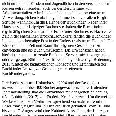
nicht nur bei den Kindern und Jugendlichen in den verschiedenen
Kursen gefragt, sondern auch bei der Beschaffung von
Arbeitsmaterialien. Alte Linoleumböden bekamen so eine neue
Verwendung. Neben Rulo Lange kümmert sich vor allem Birgit
Schulze Wehninck um die Belange der Buchkinder. Neben ihrer
Hausmesse, der Leipziger Buchmesse, haben die Buchkinder
regelmäßig einen Stand auf der Frankfurter Buchmesse. Nach einer
Zeit in der ehemaligen Brockhausdruckerei fanden die Buchkinder
Leipzig eine ehemalige Post in der Endersstr. als neues Domizil. Die
Kinder erhalten Zeit und Raum ihre eigenen Geschichten zu
entwickeln und als Buch umzusetzen. Die Erwachsenen haben
hierbei nur eine unstützende Funktion. So wird nichts vorgegeben
oder vorgesagt. Bild und Text haben eine gleichwertige Bedeutung.
2013 führten die pädagogischen Konzepte und Erfahrungen der
Buchkinder Leipzig zur Gründung eines eigenen
BuchKindergartens.
Ihre Werke sammelt Kolumba seit 2004 und der Bestand ist
inzwischen auf über 400 Bücher angewachsen. In der laufenden
Jahresausstellung sind die Buchkinder mit der großen Zeichnung
»Ain Labirint« (2017) von Frederic Kraul vertreten. Um die meisten
Werke einmal dem Medium entsprechend vorzustellen, wird im
Lesezimmer, täglich um 15 Uhr, ein Buch geblättert. Vom 10. Juni
bis zum 17. August wird eine Kabinett-Ausstellung der Leipziger
Buchkinder im Armarium eingerichtet. Über weitere Aktivitäten