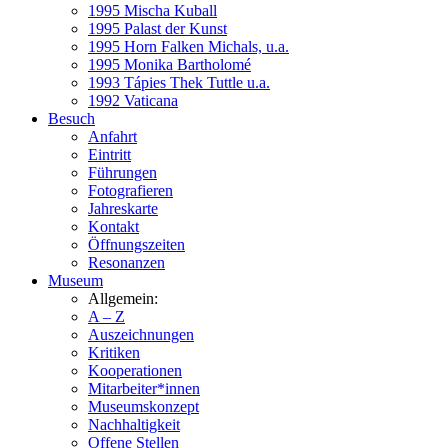
1995 Mischa Kuball
1995 Palast der Kunst
1995 Horn Falken Michals, u.a.
1995 Monika Bartholomé
1993 Tápies Thek Tuttle u.a.
1992 Vaticana
Besuch
Anfahrt
Eintritt
Führungen
Fotografieren
Jahreskarte
Kontakt
Öffnungszeiten
Resonanzen
Museum
Allgemein:
A – Z
Auszeichnungen
Kritiken
Kooperationen
Mitarbeiter*innen
Museumskonzept
Nachhaltigkeit
Offene Stellen