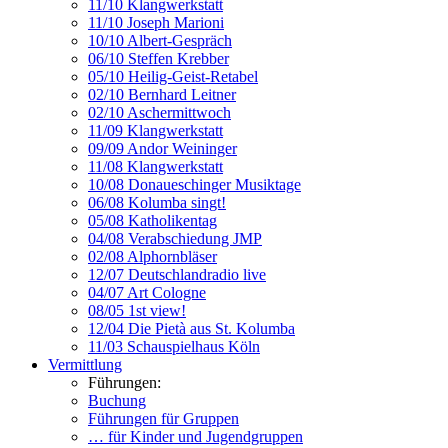
11/10 Klangwerkstatt
11/10 Joseph Marioni
10/10 Albert-Gespräch
06/10 Steffen Krebber
05/10 Heilig-Geist-Retabel
02/10 Bernhard Leitner
02/10 Aschermittwoch
11/09 Klangwerkstatt
09/09 Andor Weininger
11/08 Klangwerkstatt
10/08 Donaueschinger Musiktage
06/08 Kolumba singt!
05/08 Katholikentag
04/08 Verabschiedung JMP
02/08 Alphornbläser
12/07 Deutschlandradio live
04/07 Art Cologne
08/05 1st view!
12/04 Die Pietà aus St. Kolumba
11/03 Schauspielhaus Köln
Vermittlung
Führungen:
Buchung
Führungen für Gruppen
… für Kinder und Jugendgruppen