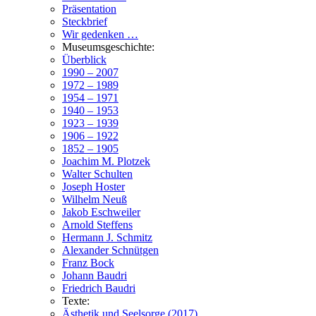
Präsentation
Steckbrief
Wir gedenken …
Museumsgeschichte:
Überblick
1990 – 2007
1972 – 1989
1954 – 1971
1940 – 1953
1923 – 1939
1906 – 1922
1852 – 1905
Joachim M. Plotzek
Walter Schulten
Joseph Hoster
Wilhelm Neuß
Jakob Eschweiler
Arnold Steffens
Hermann J. Schmitz
Alexander Schnütgen
Franz Bock
Johann Baudri
Friedrich Baudri
Texte:
Ästhetik und Seelsorge (2017)