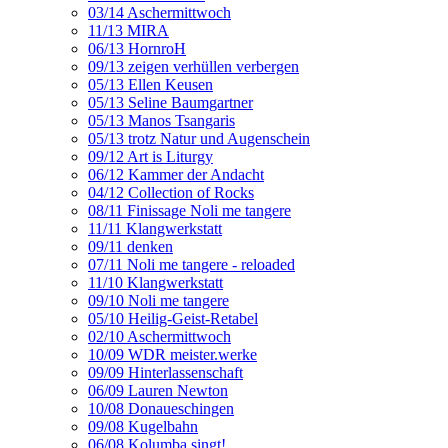
03/14 Aschermittwoch
11/13 MIRA
06/13 HornroH
09/13 zeigen verhüllen verbergen
05/13 Ellen Keusen
05/13 Seline Baumgartner
05/13 Manos Tsangaris
05/13 trotz Natur und Augenschein
09/12 Art is Liturgy
06/12 Kammer der Andacht
04/12 Collection of Rocks
08/11 Finissage Noli me tangere
11/11 Klangwerkstatt
09/11 denken
07/11 Noli me tangere - reloaded
11/10 Klangwerkstatt
09/10 Noli me tangere
05/10 Heilig-Geist-Retabel
02/10 Aschermittwoch
10/09 WDR meister.werke
09/09 Hinterlassenschaft
06/09 Lauren Newton
10/08 Donaueschingen
09/08 Kugelbahn
06/08 Kolumba singt!