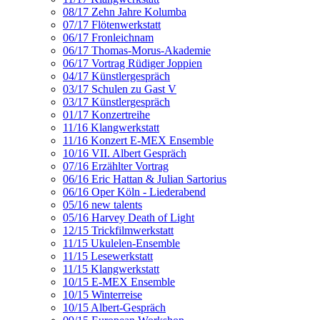
08/17 Zehn Jahre Kolumba
07/17 Flötenwerkstatt
06/17 Fronleichnam
06/17 Thomas-Morus-Akademie
06/17 Vortrag Rüdiger Joppien
04/17 Künstlergespräch
03/17 Schulen zu Gast V
03/17 Künstlergespräch
01/17 Konzertreihe
11/16 Klangwerkstatt
11/16 Konzert E-MEX Ensemble
10/16 VII. Albert Gespräch
07/16 Erzählter Vortrag
06/16 Eric Hattan & Julian Sartorius
06/16 Oper Köln - Liederabend
05/16 new talents
05/16 Harvey Death of Light
12/15 Trickfilmwerkstatt
11/15 Ukulelen-Ensemble
11/15 Lesewerkstatt
11/15 Klangwerkstatt
10/15 E-MEX Ensemble
10/15 Winterreise
10/15 Albert-Gespräch