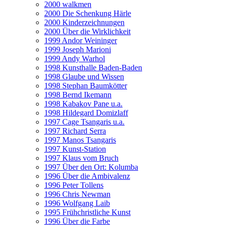
2000 walkmen
2000 Die Schenkung Härle
2000 Kinderzeichnungen
2000 Über die Wirklichkeit
1999 Andor Weininger
1999 Joseph Marioni
1999 Andy Warhol
1998 Kunsthalle Baden-Baden
1998 Glaube und Wissen
1998 Stephan Baumkötter
1998 Bernd Ikemann
1998 Kabakov Pane u.a.
1998 Hildegard Domizlaff
1997 Cage Tsangaris u.a.
1997 Richard Serra
1997 Manos Tsangaris
1997 Kunst-Station
1997 Klaus vom Bruch
1997 Über den Ort: Kolumba
1996 Über die Ambivalenz
1996 Peter Tollens
1996 Chris Newman
1996 Wolfgang Laib
1995 Frühchristliche Kunst
1996 Über die Farbe