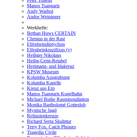
Peter Tollens
Manos Tsangaris
Andy Warhol
Andor Weininger
Werkhefte:
Bethan Huws CERTAIN
Christus in der Rast
Elfenbeindiptychon
Elfenbeinkruzifixus (v)
Heiliger Nikolaus
Heilig-Geist-Retabel
Herimann- und Idakreuz
KPSW Museum
Kolumba Ausgrabung
Kolumba Kapelle
Kreuz aus Erp
Manos Tsangaris Kugelbahn
Michael Buthe Rauminstallation
Monika Bartholomé Gotteslob
Mystische Jagd
Reliquienkreuze
Richard Serra Skulptur
Terry Fox. Catch Phrases
Tragedia Civile