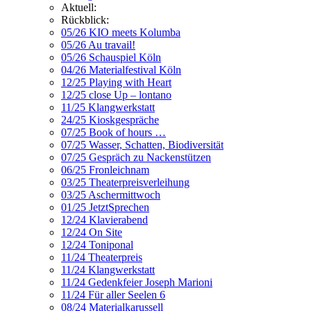
Aktuell:
Rückblick:
05/26 KIO meets Kolumba
05/26 Au travail!
05/26 Schauspiel Köln
04/26 Materialfestival Köln
12/25 Playing with Heart
12/25 close Up – lontano
11/25 Klangwerkstatt
24/25 Kioskgespräche
07/25 Book of hours …
07/25 Wasser, Schatten, Biodiversität
07/25 Gespräch zu Nackenstützen
06/25 Fronleichnam
03/25 Theaterpreisverleihung
03/25 Aschermittwoch
01/25 JetztSprechen
12/24 Klavierabend
12/24 On Site
12/24 Toniponal
11/24 Theaterpreis
11/24 Klangwerkstatt
11/24 Gedenkfeier Joseph Marioni
11/24 Für aller Seelen 6
08/24 Materialkarussell