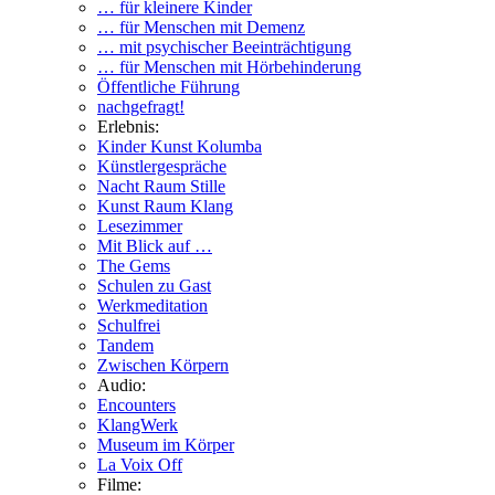
… für kleinere Kinder
… für Menschen mit Demenz
… mit psychischer Beeinträchtigung
… für Menschen mit Hörbehinderung
Öffentliche Führung
nachgefragt!
Erlebnis:
Kinder Kunst Kolumba
Künstlergespräche
Nacht Raum Stille
Kunst Raum Klang
Lesezimmer
Mit Blick auf …
The Gems
Schulen zu Gast
Werkmeditation
Schulfrei
Tandem
Zwischen Körpern
Audio:
Encounters
KlangWerk
Museum im Körper
La Voix Off
Filme: