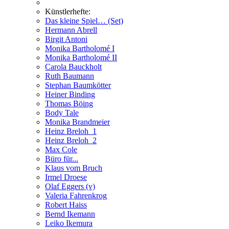
Künstlerhefte:
Das kleine Spiel… (Set)
Hermann Abrell
Birgit Antoni
Monika Bartholomé I
Monika Bartholomé II
Carola Bauckholt
Ruth Baumann
Stephan Baumkötter
Heiner Binding
Thomas Böing
Body Tale
Monika Brandmeier
Heinz Breloh_1
Heinz Breloh_2
Max Cole
Büro für...
Klaus vom Bruch
Irmel Droese
Olaf Eggers (v)
Valeria Fahrenkrog
Robert Haiss
Bernd Ikemann
Leiko Ikemura