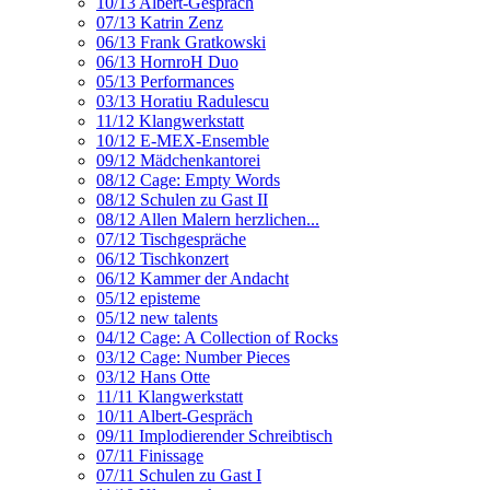
10/13 Albert-Gespräch
07/13 Katrin Zenz
06/13 Frank Gratkowski
06/13 HornroH Duo
05/13 Performances
03/13 Horatiu Radulescu
11/12 Klangwerkstatt
10/12 E-MEX-Ensemble
09/12 Mädchenkantorei
08/12 Cage: Empty Words
08/12 Schulen zu Gast II
08/12 Allen Malern herzlichen...
07/12 Tischgespräche
06/12 Tischkonzert
06/12 Kammer der Andacht
05/12 episteme
05/12 new talents
04/12 Cage: A Collection of Rocks
03/12 Cage: Number Pieces
03/12 Hans Otte
11/11 Klangwerkstatt
10/11 Albert-Gespräch
09/11 Implodierender Schreibtisch
07/11 Finissage
07/11 Schulen zu Gast I