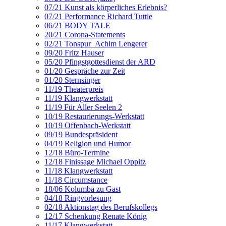
07/21 Kunst als körperliches Erlebnis?
07/21 Performance Richard Tuttle
06/21 BODY TALE
20/21 Corona-Statements
02/21 Tonspur_Achim Lengerer
09/20 Fritz Hauser
05/20 Pfingstgottesdienst der ARD
01/20 Gespräche zur Zeit
01/20 Sternsinger
11/19 Theaterpreis
11/19 Klangwerkstatt
11/19 Für Aller Seelen 2
10/19 Restaurierungs-Werkstatt
10/19 Offenbach-Werkstatt
09/19 Bundespräsident
04/19 Religion und Humor
12/18 Büro-Termine
12/18 Finissage Michael Oppitz
11/18 Klangwerkstatt
11/18 Circumstance
18/06 Kolumba zu Gast
04/18 Ringvorlesung
02/18 Aktionstag des Berufskollegs
12/17 Schenkung Renate König
11/17 Klangwerkstatt