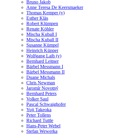
Bruno Jakob
Anne Teresa De Keersmaeker
Thomas Kemper (v)
Esther Kläs
Robert Klümpen
Renate Köhler
Mischa Kuball I
Mischa Kuball II
Susanne Kümpel
Heinrich Küpper
Wolfgang Laib (v)
Bernhard Leitner
Bärbel Messmann I
Bärbel Messmann II
Duane Michals
Chris Newman
Jaromír Novotný
Bernhard Peters
Volker Saul
Pascal Schwaighofer
Yuji Takeoka
Peter Tollens
Richard Tuttle
Hans-Peter Webel
Stefan Wewerka