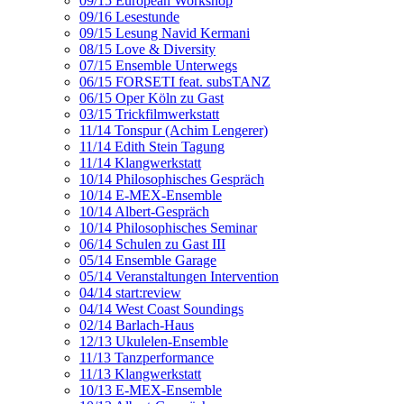
09/15 European Workshop
09/16 Lesestunde
09/15 Lesung Navid Kermani
08/15 Love & Diversity
07/15 Ensemble Unterwegs
06/15 FORSETI feat. subsTANZ
06/15 Oper Köln zu Gast
03/15 Trickfilmwerkstatt
11/14 Tonspur (Achim Lengerer)
11/14 Edith Stein Tagung
11/14 Klangwerkstatt
10/14 Philosophisches Gespräch
10/14 E-MEX-Ensemble
10/14 Albert-Gespräch
10/14 Philosophisches Seminar
06/14 Schulen zu Gast III
05/14 Ensemble Garage
05/14 Veranstaltungen Intervention
04/14 start:review
04/14 West Coast Soundings
02/14 Barlach-Haus
12/13 Ukulelen-Ensemble
11/13 Tanzperformance
11/13 Klangwerkstatt
10/13 E-MEX-Ensemble