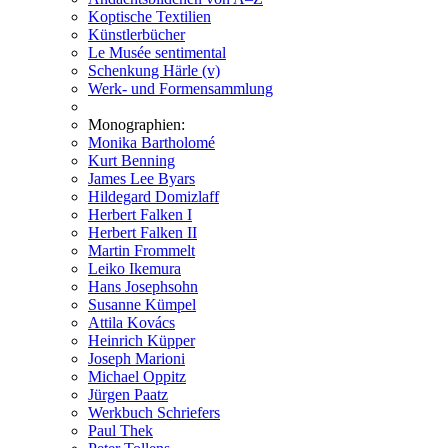
Koptische Textilien
Künstlerbücher
Le Musée sentimental
Schenkung Härle (v)
Werk- und Formensammlung
Monographien:
Monika Bartholomé
Kurt Benning
James Lee Byars
Hildegard Domizlaff
Herbert Falken I
Herbert Falken II
Martin Frommelt
Leiko Ikemura
Hans Josephsohn
Susanne Kümpel
Attila Kovács
Heinrich Küpper
Joseph Marioni
Michael Oppitz
Jürgen Paatz
Werkbuch Schriefers
Paul Thek