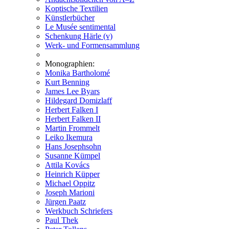
Koptische Textilien
Künstlerbücher
Le Musée sentimental
Schenkung Härle (v)
Werk- und Formensammlung
Monographien:
Monika Bartholomé
Kurt Benning
James Lee Byars
Hildegard Domizlaff
Herbert Falken I
Herbert Falken II
Martin Frommelt
Leiko Ikemura
Hans Josephsohn
Susanne Kümpel
Attila Kovács
Heinrich Küpper
Michael Oppitz
Joseph Marioni
Jürgen Paatz
Werkbuch Schriefers
Paul Thek