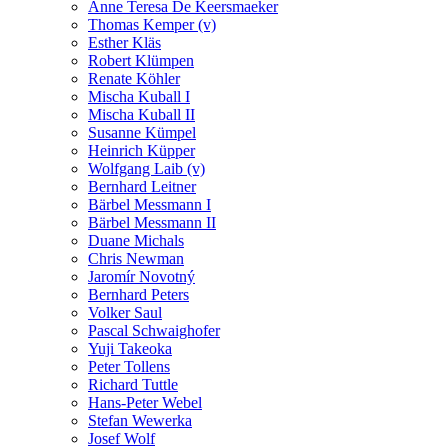
Anne Teresa De Keersmaeker
Thomas Kemper (v)
Esther Kläs
Robert Klümpen
Renate Köhler
Mischa Kuball I
Mischa Kuball II
Susanne Kümpel
Heinrich Küpper
Wolfgang Laib (v)
Bernhard Leitner
Bärbel Messmann I
Bärbel Messmann II
Duane Michals
Chris Newman
Jaromír Novotný
Bernhard Peters
Volker Saul
Pascal Schwaighofer
Yuji Takeoka
Peter Tollens
Richard Tuttle
Hans-Peter Webel
Stefan Wewerka
Josef Wolf