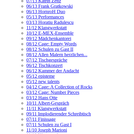
07/13 Katrin Zenz
06/13 Frank Gratkowski
06/13 HornroH Duo
05/13 Performances
03/13 Horatiu Radulescu
11/12 Klangwerkstatt
10/12 E-MEX-Ensemble
09/12 Mädchenkantorei
08/12 Cage: Empty Words
08/12 Schulen zu Gast II
08/12 Allen Malern herzlichen...
07/12 Tischgespräche
06/12 Tischkonzert
06/12 Kammer der Andacht
05/12 episteme
05/12 new talents
04/12 Cage: A Collection of Rocks
03/12 Cage: Number Pieces
03/12 Hans Otte
10/11 Albert-Gespräch
11/11 Klangwerkstatt
09/11 Implodierender Schreibtisch
07/11 Finissage
07/11 Schulen zu Gast I
11/10 Joseph Marioni