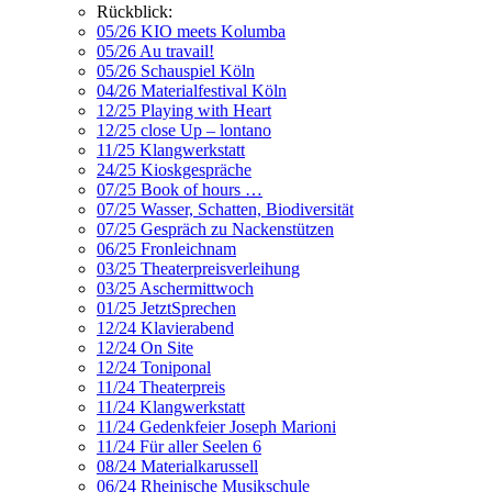
Rückblick:
05/26 KIO meets Kolumba
05/26 Au travail!
05/26 Schauspiel Köln
04/26 Materialfestival Köln
12/25 Playing with Heart
12/25 close Up – lontano
11/25 Klangwerkstatt
24/25 Kioskgespräche
07/25 Book of hours …
07/25 Wasser, Schatten, Biodiversität
07/25 Gespräch zu Nackenstützen
06/25 Fronleichnam
03/25 Theaterpreisverleihung
03/25 Aschermittwoch
01/25 JetztSprechen
12/24 Klavierabend
12/24 On Site
12/24 Toniponal
11/24 Theaterpreis
11/24 Klangwerkstatt
11/24 Gedenkfeier Joseph Marioni
11/24 Für aller Seelen 6
08/24 Materialkarussell
06/24 Rheinische Musikschule