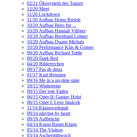
02/21 Ökosystem des Tanzes
12/20 Meet
11/20 Lockdown
11/20 Aufbau Heinz Breloh
10/20 Aufbau Büro für ...
10/20 Aufbau Hannah Villiger
10/20 Aufbau Bernhard Leitner
10/20 Aufbau Duane Michals
10/20 Performance Kläs & Gomes
09/20 Aufbau Richard Tuttle
09/20 Dark Red
04/20 Bilderrechen
09/17 Pas de deux
01/17 Kurt Benning
09/16 Me in a no-time state
10/15 Winterreise
09/15 Der rote Faden
06/15 Oper II: Gustav Holst
06/15 Oper I: Leos Janácek
11/14 Klangwerkstatt
09/14 playing by heart
09/19 Aufbrüche
04/14 Kunst Raum Klang
05/14 The Visitors
03/14 Aschermittwoch