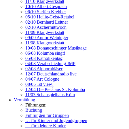
11/10 Klangwerkstatt
10/10 Albert-Gespräch
06/10 Steffen Krebber
05/10 Heilig-Geist-Retabel
02/10 Bernhard Leitner
02/10 Aschermittwoch
11/09 Klangwerkstatt
09/09 Andor Weininger
11/08 Klangwerkstatt
10/08 Donaueschinger Musiktage
06/08 Kolumba singt!
05/08 Katholikentag
04/08 Verabschiedung JMP
02/08 Alphornbläser
12/07 Deutschlandradio live
04/07 Art Cologne
08/05 1st view!
12/04 Die Pietà aus St. Kolumba
11/03 Schauspielhaus Köln
Vermittlung
Führungen:
Buchung
Führungen für Gruppen
… für Kinder und Jugendgruppen
… für kleinere Kinder