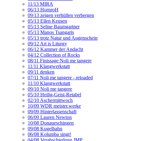
11/13 MIRA
06/13 HornroH
09/13 zeigen verhüllen verbergen
05/13 Ellen Keusen
05/13 Seline Baumgartner
05/13 Manos Tsangaris
05/13 trotz Natur und Augenschein
09/12 Art is Liturgy
06/12 Kammer der Andacht
04/12 Collection of Rocks
08/11 Finissage Noli me tangere
11/11 Klangwerkstatt
09/11 denken
07/11 Noli me tangere - reloaded
11/10 Klangwerkstatt
09/10 Noli me tangere
05/10 Heilig-Geist-Retabel
02/10 Aschermittwoch
10/09 WDR meister.werke
09/09 Hinterlassenschaft
06/09 Lauren Newton
10/08 Donaueschingen
09/08 Kugelbahn
06/08 Kolumba singt!
04/08 Verabschiedung JMP