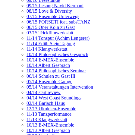
09/16 Lesestunde
09/15 Lesung Navid Kermani
08/15 Love & Diversity
07/15 Ensemble Unterwegs
06/15 FORSETI feat. subsTANZ
06/15 Oper Köln zu Gast
03/15 Trickfilmwerkstatt
11/14 Tonspur (Achim Lengerer)
11/14 Edith Stein Tagung
11/14 Klangwerkstatt
10/14 Philosophisches Gespräch
10/14 E-MEX-Ensemble
10/14 Albert-Gespräch
10/14 Philosophisches Seminar
06/14 Schulen zu Gast III
05/14 Ensemble Garage
05/14 Veranstaltungen Intervention
04/14 start:review
04/14 West Coast Soundings
02/14 Barlach-Haus
12/13 Ukulelen-Ensemble
11/13 Tanzperformance
11/13 Klangwerkstatt
10/13 E-MEX-Ensemble
10/13 Albert-Gespräch