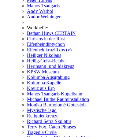
Peter Tollens
Manos Tsangaris
Andy Warhol
Andor Weininger
Werkhefte:
Bethan Huws CERTAIN
Christus in der Rast
Elfenbeindiptychon
Elfenbeinkruzifixus (v)
Heiliger Nikolaus
Heilig-Geist-Retabel
Herimann- und Idakreuz
KPSW Museum
Kolumba Ausgrabung
Kolumba Kapelle
Kreuz aus Erp
Manos Tsangaris Kugelbahn
Michael Buthe Rauminstallation
Monika Bartholomé Gotteslob
Mystische Jagd
Reliquienkreuze
Richard Serra Skulptur
Terry Fox. Catch Phrases
Tragedia Civile