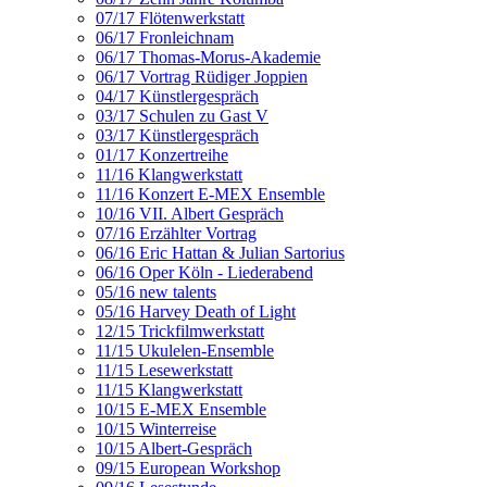
07/17 Flötenwerkstatt
06/17 Fronleichnam
06/17 Thomas-Morus-Akademie
06/17 Vortrag Rüdiger Joppien
04/17 Künstlergespräch
03/17 Schulen zu Gast V
03/17 Künstlergespräch
01/17 Konzertreihe
11/16 Klangwerkstatt
11/16 Konzert E-MEX Ensemble
10/16 VII. Albert Gespräch
07/16 Erzählter Vortrag
06/16 Eric Hattan & Julian Sartorius
06/16 Oper Köln - Liederabend
05/16 new talents
05/16 Harvey Death of Light
12/15 Trickfilmwerkstatt
11/15 Ukulelen-Ensemble
11/15 Lesewerkstatt
11/15 Klangwerkstatt
10/15 E-MEX Ensemble
10/15 Winterreise
10/15 Albert-Gespräch
09/15 European Workshop