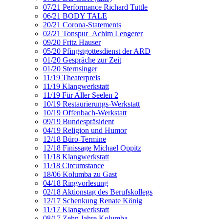
07/21 Performance Richard Tuttle
06/21 BODY TALE
20/21 Corona-Statements
02/21 Tonspur_Achim Lengerer
09/20 Fritz Hauser
05/20 Pfingstgottesdienst der ARD
01/20 Gespräche zur Zeit
01/20 Sternsinger
11/19 Theaterpreis
11/19 Klangwerkstatt
11/19 Für Aller Seelen 2
10/19 Restaurierungs-Werkstatt
10/19 Offenbach-Werkstatt
09/19 Bundespräsident
04/19 Religion und Humor
12/18 Büro-Termine
12/18 Finissage Michael Oppitz
11/18 Klangwerkstatt
11/18 Circumstance
18/06 Kolumba zu Gast
04/18 Ringvorlesung
02/18 Aktionstag des Berufskollegs
12/17 Schenkung Renate König
11/17 Klangwerkstatt
08/17 Zehn Jahre Kolumba