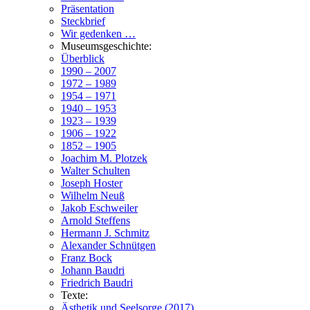
Präsentation
Steckbrief
Wir gedenken …
Museumsgeschichte:
Überblick
1990 – 2007
1972 – 1989
1954 – 1971
1940 – 1953
1923 – 1939
1906 – 1922
1852 – 1905
Joachim M. Plotzek
Walter Schulten
Joseph Hoster
Wilhelm Neuß
Jakob Eschweiler
Arnold Steffens
Hermann J. Schmitz
Alexander Schnütgen
Franz Bock
Johann Baudri
Friedrich Baudri
Texte:
Ästhetik und Seelsorge (2017)