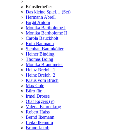
Künstlerhefte:
Das kleine Spiel… (Set)
Hermann Abrell
Birgit Antoni
Monika Bartholomé I
Monika Bartholomé II
Carola Bauckholt
Ruth Baumann
Stephan Baumkötter
Heiner Binding
Thomas Böing
Monika Brandmeier
Heinz Breloh_1
Heinz Breloh_2
Klaus vom Bruch
Max Cole
Büro für...
Irmel Droese
Olaf Eggers (v)
Valeria Fahrenkrog
Robert Haiss
Bernd Ikemann
Leiko Ikemura
Bruno Jakob