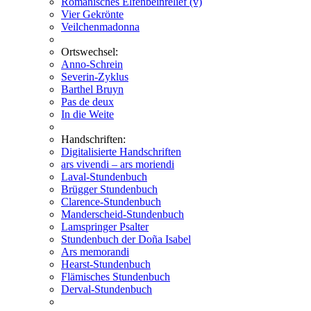
Romanisches Elfenbeinrelief (v)
Vier Gekrönte
Veilchenmadonna
Ortswechsel:
Anno-Schrein
Severin-Zyklus
Barthel Bruyn
Pas de deux
In die Weite
Handschriften:
Digitalisierte Handschriften
ars vivendi – ars moriendi
Laval-Stundenbuch
Brügger Stundenbuch
Clarence-Stundenbuch
Manderscheid-Stundenbuch
Lamspringer Psalter
Stundenbuch der Doña Isabel
Ars memorandi
Hearst-Stundenbuch
Flämisches Stundenbuch
Derval-Stundenbuch