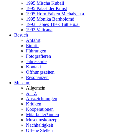
1995 Mischa Kuball
1995 Palast der Kunst
1995 Horn Falken Michals, u.a.
1995 Monika Bartholomé
1993 Tápies Thek Tuttle u.a.
1992 Vaticana
Besuch
Anfahrt
Eintritt
Führungen
Fotografieren
Jahreskarte
Kontakt
Öffnungszeiten
Resonanzen
Museum
Allgemein:
A – Z
Auszeichnungen
Kritiken
Kooperationen
Mitarbeiter*innen
Museumskonzept
Nachhaltigkeit
Offene Stellen