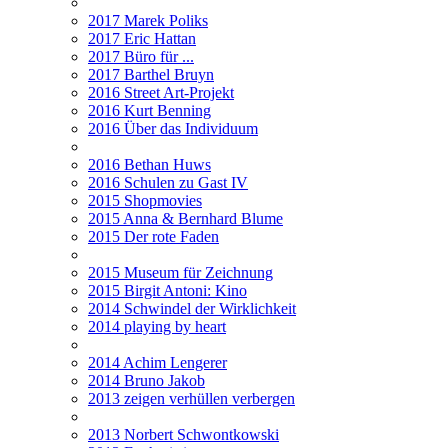
2017 Marek Poliks
2017 Eric Hattan
2017 Büro für ...
2017 Barthel Bruyn
2016 Street Art-Projekt
2016 Kurt Benning
2016 Über das Individuum
2016 Bethan Huws
2016 Schulen zu Gast IV
2015 Shopmovies
2015 Anna & Bernhard Blume
2015 Der rote Faden
2015 Museum für Zeichnung
2015 Birgit Antoni: Kino
2014 Schwindel der Wirklichkeit
2014 playing by heart
2014 Achim Lengerer
2014 Bruno Jakob
2013 zeigen verhüllen verbergen
2013 Norbert Schwontkowski