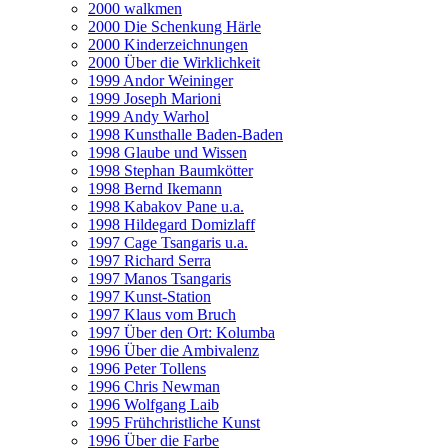
2000 walkmen
2000 Die Schenkung Härle
2000 Kinderzeichnungen
2000 Über die Wirklichkeit
1999 Andor Weininger
1999 Joseph Marioni
1999 Andy Warhol
1998 Kunsthalle Baden-Baden
1998 Glaube und Wissen
1998 Stephan Baumkötter
1998 Bernd Ikemann
1998 Kabakov Pane u.a.
1998 Hildegard Domizlaff
1997 Cage Tsangaris u.a.
1997 Richard Serra
1997 Manos Tsangaris
1997 Kunst-Station
1997 Klaus vom Bruch
1997 Über den Ort: Kolumba
1996 Über die Ambivalenz
1996 Peter Tollens
1996 Chris Newman
1996 Wolfgang Laib
1995 Frühchristliche Kunst
1996 Über die Farbe