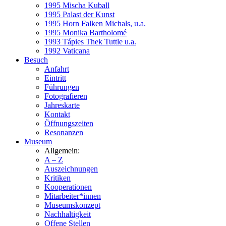
1995 Mischa Kuball
1995 Palast der Kunst
1995 Horn Falken Michals, u.a.
1995 Monika Bartholomé
1993 Tápies Thek Tuttle u.a.
1992 Vaticana
Besuch
Anfahrt
Eintritt
Führungen
Fotografieren
Jahreskarte
Kontakt
Öffnungszeiten
Resonanzen
Museum
Allgemein:
A – Z
Auszeichnungen
Kritiken
Kooperationen
Mitarbeiter*innen
Museumskonzept
Nachhaltigkeit
Offene Stellen