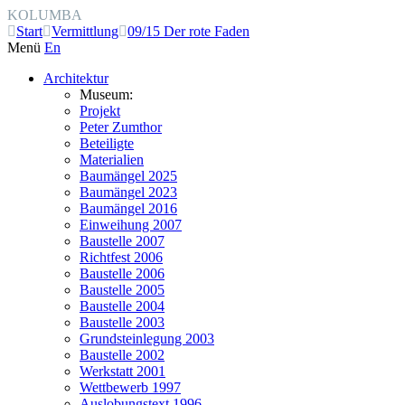
KOLUMBA
Start
Vermittlung
09/15 Der rote Faden
Menü
En
Architektur
Museum:
Projekt
Peter Zumthor
Beteiligte
Materialien
Baumängel 2025
Baumängel 2023
Baumängel 2016
Einweihung 2007
Baustelle 2007
Richtfest 2006
Baustelle 2006
Baustelle 2005
Baustelle 2004
Baustelle 2003
Grundsteinlegung 2003
Baustelle 2002
Werkstatt 2001
Wettbewerb 1997
Auslobungstext 1996