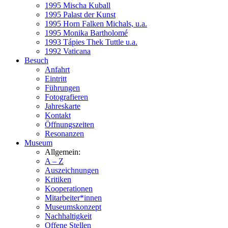
1995 Mischa Kuball
1995 Palast der Kunst
1995 Horn Falken Michals, u.a.
1995 Monika Bartholomé
1993 Tápies Thek Tuttle u.a.
1992 Vaticana
Besuch
Anfahrt
Eintritt
Führungen
Fotografieren
Jahreskarte
Kontakt
Öffnungszeiten
Resonanzen
Museum
Allgemein:
A – Z
Auszeichnungen
Kritiken
Kooperationen
Mitarbeiter*innen
Museumskonzept
Nachhaltigkeit
Offene Stellen