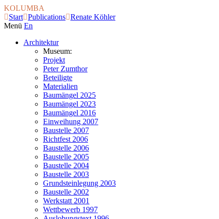
KOLUMBA
Start
Publications
Renate Köhler
Menü
En
Architektur
Museum:
Projekt
Peter Zumthor
Beteiligte
Materialien
Baumängel 2025
Baumängel 2023
Baumängel 2016
Einweihung 2007
Baustelle 2007
Richtfest 2006
Baustelle 2006
Baustelle 2005
Baustelle 2004
Baustelle 2003
Grundsteinlegung 2003
Baustelle 2002
Werkstatt 2001
Wettbewerb 1997
Auslobungstext 1996