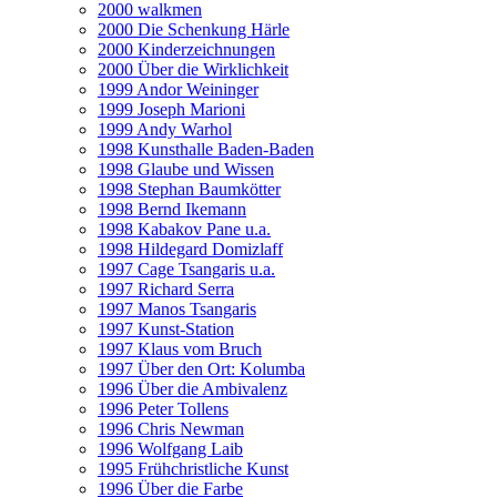
2000 walkmen
2000 Die Schenkung Härle
2000 Kinderzeichnungen
2000 Über die Wirklichkeit
1999 Andor Weininger
1999 Joseph Marioni
1999 Andy Warhol
1998 Kunsthalle Baden-Baden
1998 Glaube und Wissen
1998 Stephan Baumkötter
1998 Bernd Ikemann
1998 Kabakov Pane u.a.
1998 Hildegard Domizlaff
1997 Cage Tsangaris u.a.
1997 Richard Serra
1997 Manos Tsangaris
1997 Kunst-Station
1997 Klaus vom Bruch
1997 Über den Ort: Kolumba
1996 Über die Ambivalenz
1996 Peter Tollens
1996 Chris Newman
1996 Wolfgang Laib
1995 Frühchristliche Kunst
1996 Über die Farbe